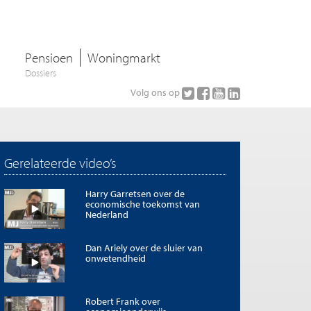
Pensioen
Woningmarkt
Dossiers
Volg ons op
Gerelateerde video’s
Harry Garretsen over de
economische toekomst van
Nederland
Dan Ariely over de sluier van
onwetendheid
Robert Frank over