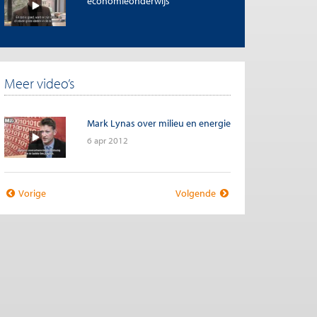
economieonderwijs
Meer video’s
Mark Lynas over milieu en energie
6 apr 2012
Vorige
Volgende