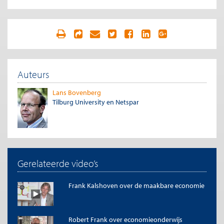
Auteurs
Lans Bovenberg
Tilburg University en Netspar
Gerelateerde video’s
Frank Kalshoven over de maakbare economie
Robert Frank over economieonderwijs