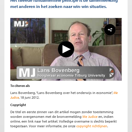
Het tweede fundamentele principe is de samenwerking
met anderen in het zoeken naar win-win situaties.
Te citeren als
Lans Bovenberg, “Lans Bovenberg over het onderwijs in economie”,
Me
Judice
, 18 juni 2012.
Copyright
De titel en eerste zinnen van dit artikel mogen zonder toestemming
worden overgenomen met de bronvermelding
Me Judice
en, indien
online, een link naar het artikel. Volledige overname is slechts beperkt
toegestaan. Voor meer informatie, zie onze
copyright richtlijnen
.