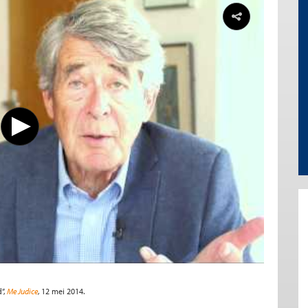
”,
Me Judice
, 12 mei 2014.