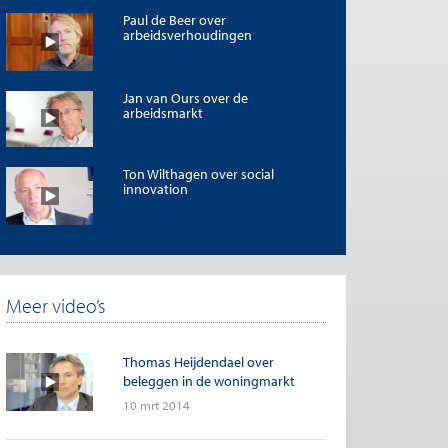
Paul de Beer over
arbeidsverhoudingen
Jan van Ours over de
arbeidsmarkt
Ton Wilthagen over social
innovation
Meer video’s
Thomas Heijdendael over
beleggen in de woningmarkt
10 mrt 2014