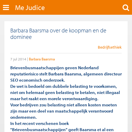
Me Judice
Barbara Baarsma over de koopman en de
dominee
Bedrijfsethiek
7 jul 2014
Barbara Baarsma
Brievenbusmaatschappijen geven Nederland
reputatierisico stelt Barbara Baarsma, algemeen directeur
SEO economisch onderzoek.
De wet is bedoeld om dubbele belasting te voorkomen,
niet om helemaal geen belasting te betalen, niet illegaal
maar het raakt een morele verontwaardiging.
Voor bedrijven zou belasting niet alleen kosten moeten
zijn maar een deel van maatschappelijk verantwoord
ondernemen.
In het recent verschenen boek
"Brievenbusmaatschappijen" geeft Baarsma et al een