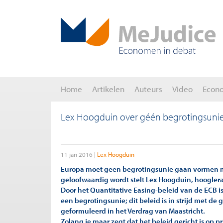
Home
Artikelen
Auteurs
Video
Econ
Lex Hoogduin over géén begrotingsuni
11 jan 2016
Lex Hoogduin
Europa moet geen begrotingsunie gaan vormen ma
geloofwaardig wordt stelt Lex Hoogduin, hoogler
Door het Quantitative Easing-beleid van de ECB 
een begrotingsunie; dit beleid is in strijd met de
geformuleerd in het Verdrag van Maastricht.
Zolang je maar zegt dat het beleid gericht is op pr