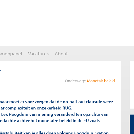
omenpanel
Vacatures
About
e
Onderwerp:
Monetair beleid
ar moet er voor zorgen dat de no-bail-out clausule weer
aar complexiteit en onzekerheid RUG.
is Lex Hoogduin van mening veranderd ten opzichte van
 gedachte achter het monetaire beleid in de EU zoals
ijsstabiliteit kan je alles doen volgens Hoogduin, wat op