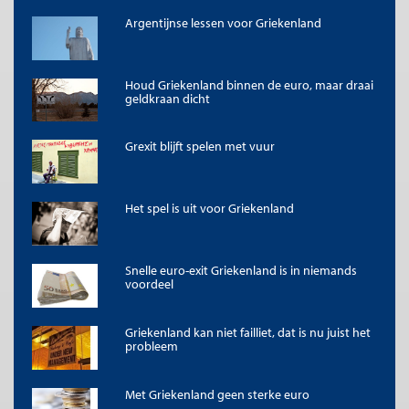
online, een link naar het artikel. Volledige overname is slechts beperkt
toegestaan. Voor meer informatie, zie onze
copyright richtlijnen
.
Argentijnse lessen voor Griekenland
Afbeelding
Afbeelding ‘
Before the meeting
’ van EU Council Eurozone (
CC BY-NC-ND
2.0
)
Houd Griekenland binnen de euro, maar draai
geldkraan dicht
Grexit blijft spelen met vuur
Het spel is uit voor Griekenland
Snelle euro-exit Griekenland is in niemands
voordeel
Griekenland kan niet failliet, dat is nu juist het
probleem
Met Griekenland geen sterke euro