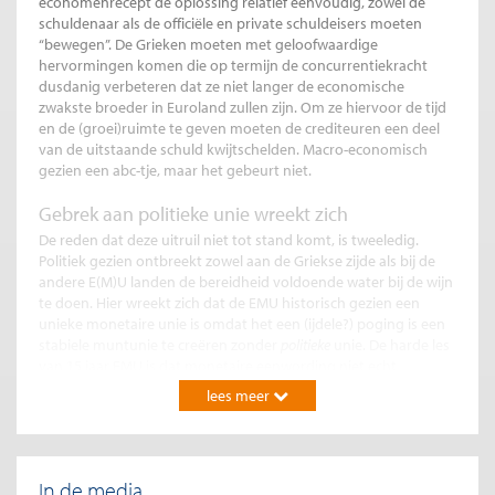
economenrecept de oplossing relatief eenvoudig, zowel de
schuldenaar als de officiële en private schuldeisers moeten
“bewegen”. De Grieken moeten met geloofwaardige
hervormingen komen die op termijn de concurrentiekracht
dusdanig verbeteren dat ze niet langer de economische
zwakste broeder in Euroland zullen zijn. Om ze hiervoor de tijd
en de (groei)ruimte te geven moeten de crediteuren een deel
van de uitstaande schuld kwijtschelden. Macro-economisch
gezien een abc-tje, maar het gebeurt niet.
Gebrek aan politieke unie wreekt zich
De reden dat deze uitruil niet tot stand komt, is tweeledig.
Politiek gezien ontbreekt zowel aan de Griekse zijde als bij de
andere E(M)U landen de bereidheid voldoende water bij de wijn
te doen. Hier wreekt zich dat de EMU historisch gezien een
unieke monetaire unie is omdat het een (ijdele?) poging is een
stabiele muntunie te creëren zonder
politieke
unie. De harde les
van 15 jaar EMU is dat monetaire eenwording niet echt
bestendig kan zijn zonder vergaande politieke eenwording en
lees meer
de daarbij behorende instituties. Bij gevolg moeten er steeds
ad hoc oplossingen worden gevonden tegen de achtergrond
van een politiek klimaat waarin nationale politici en hun kiezers
zeer beperkt bereid zijn om in het gemeenschappelijke (in casu,
In de media
EMU) belang te handelen.