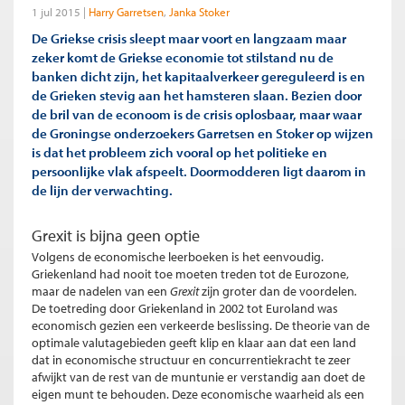
1 jul 2015
Harry Garretsen
Janka Stoker
De Griekse crisis sleept maar voort en langzaam maar
zeker komt de Griekse economie tot stilstand nu de
banken dicht zijn, het kapitaalverkeer gereguleerd is en
de Grieken stevig aan het hamsteren slaan. Bezien door
de bril van de econoom is de crisis oplosbaar, maar waar
de Groningse onderzoekers Garretsen en Stoker op wijzen
is dat het probleem zich vooral op het politieke en
persoonlijke vlak afspeelt. Doormodderen ligt daarom in
de lijn der verwachting.
Grexit is bijna geen optie
Volgens de economische leerboeken is het eenvoudig.
Griekenland had nooit toe moeten treden tot de Eurozone,
maar de nadelen van een
Grexit
zijn groter dan de voordelen
.
De toetreding door Griekenland in 2002 tot Euroland was
economisch gezien een verkeerde beslissing. De theorie van de
optimale valutagebieden geeft klip en klaar aan dat een land
dat in economische structuur en concurrentiekracht te zeer
afwijkt van de rest van de muntunie er verstandig aan doet de
eigen munt te behouden. Deze economische waarheid als een