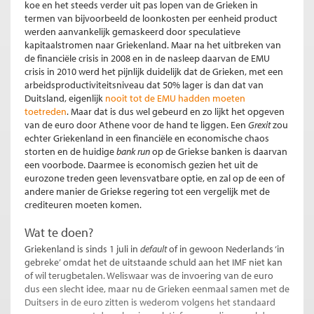
koe en het steeds verder uit pas lopen van de Grieken in
termen van bijvoorbeeld de loonkosten per eenheid product
werden aanvankelijk gemaskeerd door speculatieve
kapitaalstromen naar Griekenland. Maar na het uitbreken van
de financiële crisis in 2008 en in de nasleep daarvan de EMU
crisis in 2010 werd het pijnlijk duidelijk dat de Grieken, met een
arbeidsproductiviteitsniveau dat 50% lager is dan dat van
Duitsland, eigenlijk
nooit tot de EMU hadden moeten
toetreden
. Maar dat is dus wel gebeurd en zo lijkt het opgeven
van de euro door Athene voor de hand te liggen. Een
Grexit
zou
echter Griekenland in een financiële en economische chaos
storten en de huidige
bank run
op de Griekse banken is daarvan
een voorbode. Daarmee is economisch gezien het uit de
eurozone treden geen levensvatbare optie, en zal op de een of
andere manier de Griekse regering tot een vergelijk met de
crediteuren moeten komen.
Wat te doen?
Griekenland is sinds 1 juli in
default
of in gewoon Nederlands ‘in
gebreke’
omdat het de uitstaande schuld aan het IMF niet kan
of wil terugbetalen. Weliswaar was de invoering van de euro
dus een slecht idee, maar nu de Grieken eenmaal samen met de
Duitsers in de euro zitten is wederom volgens het standaard