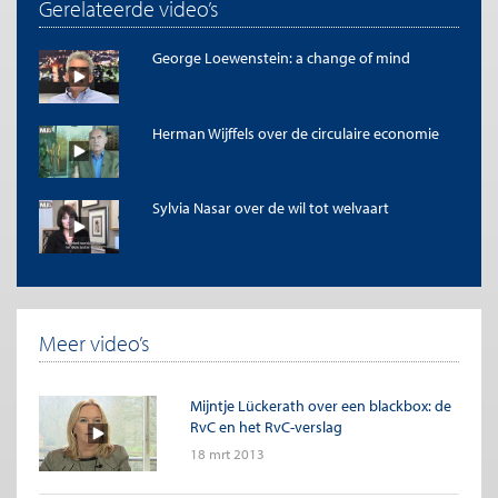
Gerelateerde video’s
George Loewenstein: a change of mind
Herman Wijffels over de circulaire economie
Sylvia Nasar over de wil tot welvaart
Meer video’s
Mijntje Lückerath over een blackbox: de
RvC en het RvC-verslag
18 mrt 2013