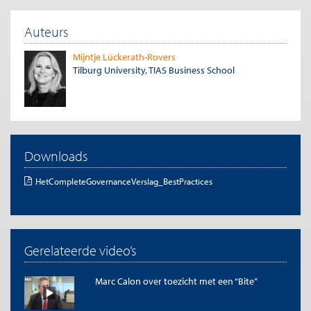
Auteurs
Mijntje Lückerath-Rovers
Tilburg University, TIAS Business School
Downloads
HetCompleteGovernanceVerslag_BestPractices
Gerelateerde video’s
Marc Calon over toezicht met een “Bite”