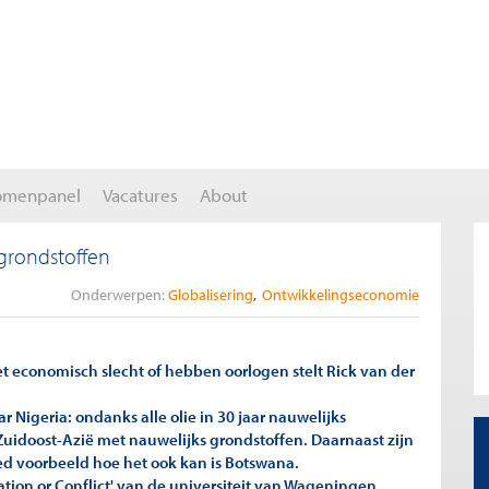
omenpanel
Vacatures
About
 grondstoffen
Onderwerpen:
Globalisering
Ontwikkelingseconomie
 economisch slecht of hebben oorlogen stelt Rick van der
r Nigeria: ondanks alle olie in 30 jaar nauwelijks
Zuidoost-Azië met nauwelijks grondstoffen. Daarnaast zijn
ed voorbeeld hoe het ook kan is Botswana.
tion or Conflict' van de universiteit van Wageningen.