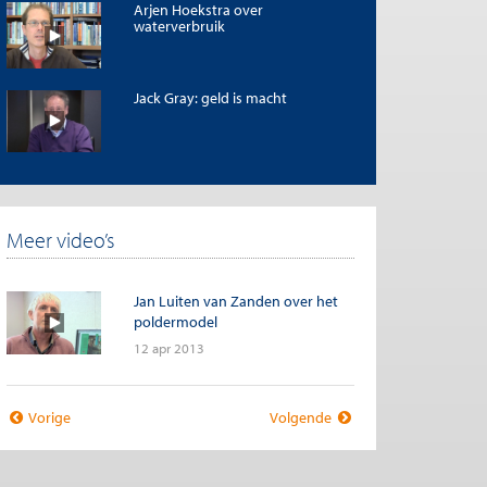
Arjen Hoekstra over
waterverbruik
Jack Gray: geld is macht
Meer video’s
Jan Luiten van Zanden over het
poldermodel
12 apr 2013
Vorige
Volgende