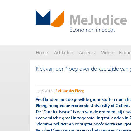
Home
Artikelen
Auteurs
Video
Econ
Rick van der Ploeg over de keerzijde van
3 jun 2013
Rick van der Ploeg
Veel landen met de gewilde grondstoffen doen het
Ploeg, hoogleraar economie University of Oxford.
De "Dutch disease" is een van de redenen, kijk naa
economische groei in tegenstelling tot landen in 
"domme politici" en corruptie hoofdoorzaken, go
Van der Ploeg was spreker op het congres 'Coopera