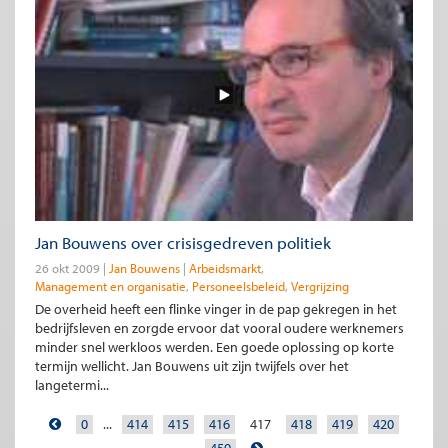
Jan Bouwens over crisisgedreven politiek
26 okt 2009
Jan Bouwens
Arbeidsmarkt
Management en organisatie
Personeelsbeleid
Vergrijzing
De overheid heeft een flinke vinger in de pap gekregen in het
bedrijfsleven en zorgde ervoor dat vooral oudere werknemers
minder snel werkloos werden. Een goede oplossing op korte
termijn wellicht. Jan Bouwens uit zijn twijfels over het
langetermi...
0
...
414
415
416
417
418
419
420