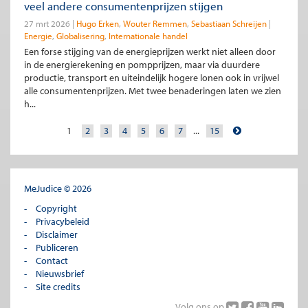
veel andere consumentenprijzen stijgen
27 mrt 2026
Hugo Erken
Wouter Remmen
Sebastiaan Schreijen
Energie
Globalisering
Internationale handel
Een forse stijging van de energieprijzen werkt niet alleen door
in de energierekening en pompprijzen, maar via duurdere
productie, transport en uiteindelijk hogere lonen ook in vrijwel
alle consumentenprijzen. Met twee benaderingen laten we zien
h...
1
2
3
4
5
6
7
...
15
MeJudice © 2026
Copyright
Privacybeleid
Disclaimer
Publiceren
Contact
Nieuwsbrief
Site credits
Volg ons op