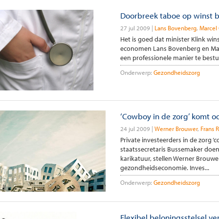
Doorbreek taboe op winst b
27 jul 2009
Lans Bovenberg
Marcel
Het is goed dat minister Klink win
economen Lans Bovenberg en Marc
een professionele manier te besture
Onderwerp:
Gezondheidszorg
‘Cowboy in de zorg’ komt oo
24 jul 2009
Werner Brouwer
Frans 
Private investeerders in de zorg ‘
staatssecretaris Bussemaker doen
karikatuur, stellen Werner Brouwe
gezondheidseconomie. Inves...
Onderwerp:
Gezondheidszorg
Flexibel beloningsstelsel v