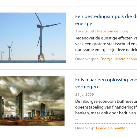
Een bestedingsimpuls die de
energie
3 aug 2009
Tsjalle van der Burg
Tegenover de gunstige effecten v
vaak een grotere staatsschuld en e
duurzame energie zijn deze nadelen
Onderwerpen:
Energie
Macro-econom
Er is maar één oplossing voo
vermogen
29 jul 2009
De Tilburgse econoom Duffhues zie
opeenstapeling van financieringsf
banken, maar ook door bedrijve
...
Onderwerp:
Financiële markten