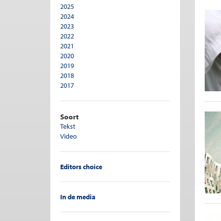
2025
Pensioen
2024
Personeelsbeleid
2023
Publieke sector
2022
Recht en economie
2021
Regulering
2020
Ruimtelijke ordening
2019
Sociale zekerheid
2018
Sport
2017
Transporteconomie
2016
Vergrijzing
2015
Verzekeringen
2014
Soort
Woningmarkt
2013
Tekst
2012
Video
2011
2010
2009
Editors choice
2008
In de media