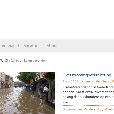
omenpanel
Vacatures
About
ikelen
(
2750
artikelen gevonden)
Overstromingsverzekering i
5 aug 2009
Jeroen van den Bergh
W
Klimaatverandering in Nederland 
hebben. Naast extra investeringe
belang dat huishoudens op een d
ee...
Onderwerpen:
Marktwerking
Milieu