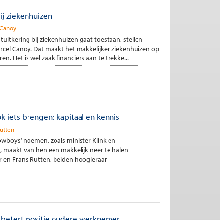
ij ziekenhuizen
 Canoy
stuitkering bij ziekenhuizen gaat toestaan, stellen
el Canoy. Dat maakt het makkelijker ziekenhuizen op
n. Het is wel zaak financiers aan te trekke...
k iets brengen: kapitaal en kennis
Rutten
cowboys’ noemen, zoals minister Klink en
, maakt van hen een makkelijk neer te halen
r en Frans Rutten, beiden hoogleraar
erbetert positie oudere werknemer