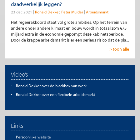
daadwerkelijk leggen?
23 dec 2021
Ronald Dekker
Peter Mulder
Arbeidsmarkt
Het regeerakkoord staat vol grote ambities. Op het terrein van
andere onder andere klimaat en bouw wordt in totaal zo’n €75
miljard extra in de economie gepompt deze kabinetsperiode.
Door de krappe arbeidsmarkt is er een serieus risico dat de pla...
> toon alle
Video’s
Ronald Dekker over de blackbox van werk
Ronald Dekker over een flexibele arbeidsmarkt
Links
Persoonlijke website