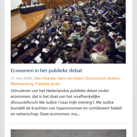
Economen in het publieke debat
27 mei 2008
Kees Koedijk
Harry van Dalen
Economisch denken
Marktwerking
Publieke sector
Stimuleren van het Nederlandse publieke debat onder
economen, dat is het doel van het onafhankelijke
discussieforum Me Judice ('naar mijn mening'). Me Judice
bundelt de krachten van topeconomen en combineert beleid
en wetenschap. Deze economen, ma...