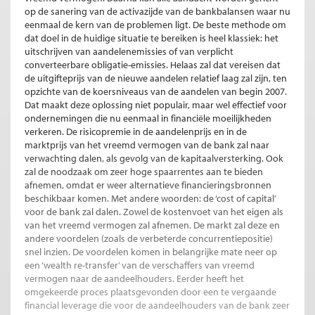
op de sanering van de activazijde van de bankbalansen waar nu
eenmaal de kern van de problemen ligt. De beste methode om
dat doel in de huidige situatie te bereiken is heel klassiek: het
uitschrijven van aandelenemissies of van verplicht
converteerbare obligatie-emissies. Helaas zal dat vereisen dat
de uitgifteprijs van de nieuwe aandelen relatief laag zal zijn, ten
opzichte van de koersniveaus van de aandelen van begin 2007.
Dat maakt deze oplossing niet populair, maar wel effectief voor
ondernemingen die nu eenmaal in financiële moeilijkheden
verkeren. De risicopremie in de aandelenprijs en in de
marktprijs van het vreemd vermogen van de bank zal naar
verwachting dalen, als gevolg van de kapitaalversterking. Ook
zal de noodzaak om zeer hoge spaarrentes aan te bieden
afnemen, omdat er weer alternatieve financieringsbronnen
beschikbaar komen. Met andere woorden: de ‘cost of capital’
voor de bank zal dalen. Zowel de kostenvoet van het eigen als
van het vreemd vermogen zal afnemen. De markt zal deze en
andere voordelen (zoals de verbeterde concurrentiepositie)
snel inzien. De voordelen komen in belangrijke mate neer op
een ‘wealth re-transfer’ van de verschaffers van vreemd
vermogen naar de aandeelhouders. Eerder heeft het
omgekeerde proces plaatsgevonden door een te vergaande
financial leverage die voor de aandeelhouders van de bank zeer