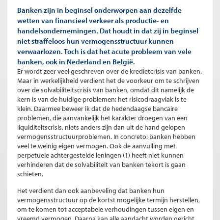
Banken zijn in beginsel onderworpen aan dezelfde
wetten van financieel verkeer als productie- en
handelsondernemingen. Dat houdt in dat zij in beginsel
niet straffeloos hun vermogensstructuur kunnen
verwaarlozen. Toch is dat het acute probleem van vele
banken, ook in Nederland en België.
Er wordt zeer veel geschreven over de kredietcrisis van banken.
Maar in werkelijkheid verdient het de voorkeur om te schrijven
over de solvabiliteitscrisis van banken, omdat dit namelijk de
kern is van de huidige problemen: het risicodraagvlak is te
klein. Daarmee beweer ik dat de hedendaagse bancaire
problemen, die aanvankelijk het karakter droegen van een
liquiditeitscrisis, niets anders zijn dan uit de hand gelopen
vermogensstructuurproblemen. In concreto: banken hebben
veel te weinig eigen vermogen. Ook de aanvulling met
perpetuele achtergestelde leningen (1) heeft niet kunnen
verhinderen dat de solvabiliteit van banken tekort is gaan
schieten.
Het verdient dan ook aanbeveling dat banken hun
vermogensstructuur op de kortst mogelijke termijn herstellen,
om te komen tot acceptabele verhoudingen tussen eigen en
vreemd vermogen. Daarna kan alle aandacht worden gericht