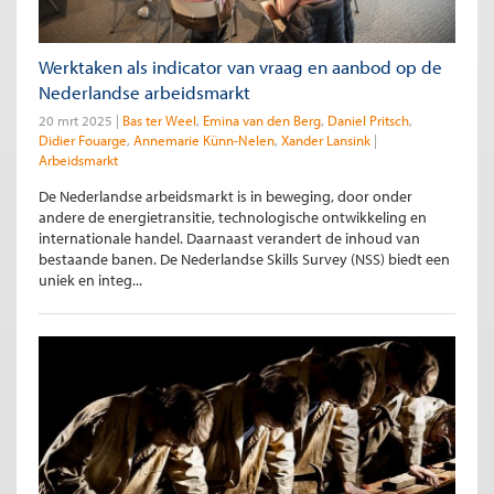
Werktaken als indicator van vraag en aanbod op de
Nederlandse arbeidsmarkt
20 mrt 2025
Bas ter Weel
Emina van den Berg
Daniel Pritsch
Didier Fouarge
Annemarie Künn-Nelen
Xander Lansink
Arbeidsmarkt
De Nederlandse arbeidsmarkt is in beweging, door onder
andere de energietransitie, technologische ontwikkeling en
internationale handel. Daarnaast verandert de inhoud van
bestaande banen. De Nederlandse Skills Survey (NSS) biedt een
uniek en integ...