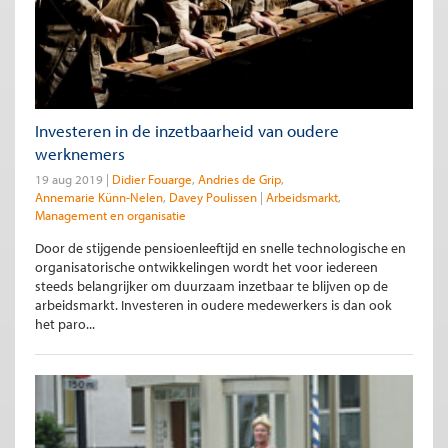
Investeren in de inzetbaarheid van oudere
werknemers
19 aug 2019
Didier Fouarge
Andries de Grip
Annemarie Künn-Nelen
Davey Poulissen
Arbeidsmarkt
Management en organisatie
Door de stijgende pensioenleeftijd en snelle technologische en
organisatorische ontwikkelingen wordt het voor iedereen
steeds belangrijker om duurzaam inzetbaar te blijven op de
arbeidsmarkt. Investeren in oudere medewerkers is dan ook
het paro...