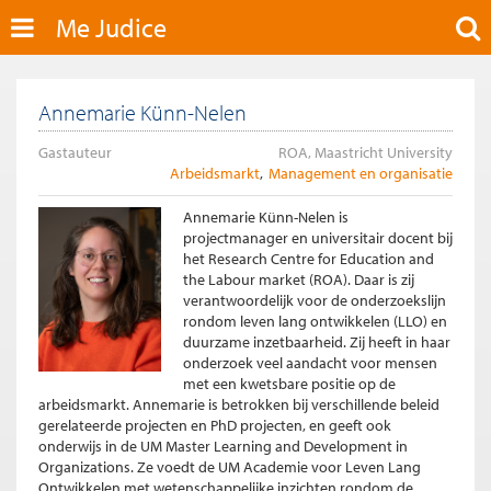
Me Judice
Annemarie Künn-Nelen
Gastauteur
ROA, Maastricht University
Arbeidsmarkt
Management en organisatie
Annemarie Künn-Nelen is
projectmanager en universitair docent bij
het Research Centre for Education and
the Labour market (ROA). Daar is zij
verantwoordelijk voor de onderzoekslijn
rondom leven lang ontwikkelen (LLO) en
duurzame inzetbaarheid. Zij heeft in haar
onderzoek veel aandacht voor mensen
met een kwetsbare positie op de
arbeidsmarkt. Annemarie is betrokken bij verschillende beleid
gerelateerde projecten en PhD projecten, en geeft ook
onderwijs in de UM Master Learning and Development in
Organizations. Ze voedt de UM Academie voor Leven Lang
Ontwikkelen met wetenschappelijke inzichten rondom de