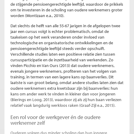
de stijgende pensioengerechtigde leeftijd, waardoor de prikkels
om te investeren in de scholing van oudere werknemers groter
worden (Montizaan e.a., 2010).
Dat slechts de helft van alle 55-67 jarigen in de afgelopen twee
jaar een cursus volgt is echter problematisch, omdat de
taakeisen op het werk veranderen onder invloed van
technologische en organisatorische ontwikkelingen en de
pensioengerechtigde leeftijd steeds verder opschuift.
Verschillende studies laten een positieve relatie zien tussen
cursusparticipatie en de inzetbaarheid van werkenden. Zo
vinden Picchio en Van Ours (2013) dat oudere werknemers,
evenals jongere werknemers, profiteren van het volgen van
training, in termen van een lagere kans op baanverlies. Dit
laatste is van groot belang, omdat andere studies laten zien dat
oudere werknemers extra kwetsbaar zijn bij baanverlies: hun
kans om ander werk te vinden in kleiner dan voor jongeren
(Bierings en Loog, 2013), waardoor zij als zij hun baan verliezen
relatief vaak langdurig werkloos raken (Graaf-Zijl e.a., 2015).
Een rol voor de werkgever én de oudere
werknemer zelf
Ouderen volgen dus minder scholing dan hun jongere