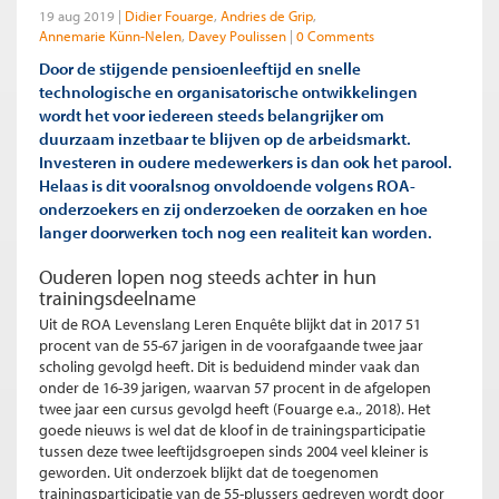
19 aug 2019
Didier Fouarge
Andries de Grip
Annemarie Künn-Nelen
Davey Poulissen
0 Comments
Door de stijgende pensioenleeftijd en snelle
technologische en organisatorische ontwikkelingen
wordt het voor iedereen steeds belangrijker om
duurzaam inzetbaar te blijven op de arbeidsmarkt.
Investeren in oudere medewerkers is dan ook het parool.
Helaas is dit vooralsnog onvoldoende volgens ROA-
onderzoekers en zij onderzoeken de oorzaken en hoe
langer doorwerken toch nog een realiteit kan worden.
Ouderen lopen nog steeds achter in hun
trainingsdeelname
Uit de ROA Levenslang Leren Enquête blijkt dat in 2017 51
procent van de 55-67 jarigen in de voorafgaande twee jaar
scholing gevolgd heeft. Dit is beduidend minder vaak dan
onder de 16-39 jarigen, waarvan 57 procent in de afgelopen
twee jaar een cursus gevolgd heeft (Fouarge e.a., 2018). Het
goede nieuws is wel dat de kloof in de trainingsparticipatie
tussen deze twee leeftijdsgroepen sinds 2004 veel kleiner is
geworden. Uit onderzoek blijkt dat de toegenomen
trainingsparticipatie van de 55-plussers gedreven wordt door