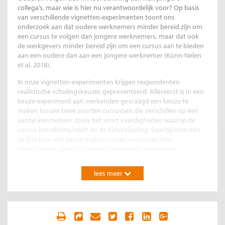
collega’s, maar wie is hier nu verantwoordelijk voor? Op basis
van verschillende vignetten-experimenten toont ons
onderzoek aan dat oudere werknemers minder bereid zijn om
een cursus te volgen dan jongere werknemers, maar dat ook
de werkgevers minder bereid zijn om een cursus aan te bieden
aan een oudere dan aan een jongere werknemer (Künn-Nelen
et al. 2018).
In onze vignetten-experimenten krijgen respondenten
realistische scholingskeuzes gepresenteerd. Allereerst is in een
keuze-experiment aan werkenden gevraagd een keuze te
maken tussen twee soorten cursussen die verschillen op een
aantal kenmerken, zoals het soort vaardigheden waarop de
cursus betrekking heeft en de tijdsbelasting. Daarbij moesten
ze drie keer een keuze maken tussen cursussen met
verschillende, door ons gerandomiseerde kenmerken.
Vervolgens is hen gevraagd of zij de gekozen cursus ook
daadwerkelijk zouden gaan volgen als deze hen zou worden
lees meer
aangeboden. Ongeacht de kenmerken van de cursus blijken
oudere werknemers minder bereid om de door hen gekozen
cursus daadwerkelijk te willen gaan volgen dan jongeren. Dit
laat zien dat de trainingsbereidheid onder oudere werknemers
geringer is.