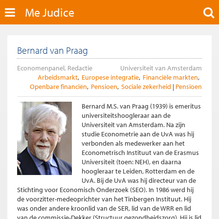
Me Judice
Bernard van Praag
Economenpanel, Redactie
Universiteit van Amsterdam
Arbeidsmarkt
Europese integratie
Financiële markten
Openbare financiën
Pensioen
Sociale zekerheid
Pensioen
Bernard M.S. van Praag (1939) is emeritus
universiteitshoogleraar aan de
Universiteit van Amsterdam. Na zijn
studie Econometrie aan de UvA was hij
verbonden als medewerker aan het
Econometrisch Instituut van de Erasmus
Universiteit (toen: NEH), en daarna
hoogleraar te Leiden, Rotterdam en de
UvA. Bij de UvA was hij directeur van de
Stichting voor Economisch Onderzoek (SEO). In 1986 werd hij
de voorzitter-medeoprichter van het Tinbergen Instituut. Hij
was onder andere kroonlid van de SER, lid van de WRR en lid
van de commissie-Dekker (Structuur gezondheidszorg). Hij is lid