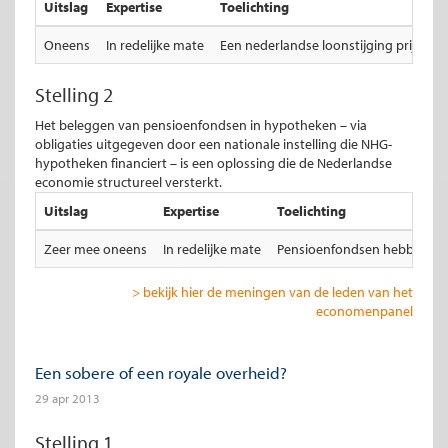
Uitslag
Expertise
Toelichting
Oneens
In redelijke mate
Een nederlandse loonstijging prijst on
Stelling 2
Het beleggen van pensioenfondsen in hypotheken – via
obligaties uitgegeven door een nationale instelling die NHG-
hypotheken financiert – is een oplossing die de Nederlandse
economie structureel versterkt.
Uitslag
Expertise
Toelichting
Zeer mee oneens
In redelijke mate
Pensioenfondsen hebben het a
> bekijk hier de meningen van de leden van het
economenpanel
Een sobere of een royale overheid?
29 apr 2013
Stelling 1