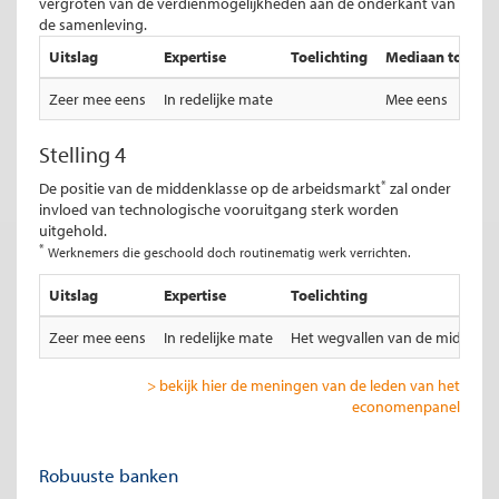
vergroten van de verdienmogelijkheden aan de onderkant van
de samenleving.
Uitslag
Expertise
Toelichting
Mediaan totale u
Zeer mee eens
In redelijke mate
Mee eens
Stelling 4
*
De positie van de middenklasse op de arbeidsmarkt
zal onder
invloed van technologische vooruitgang sterk worden
uitgehold.
*
Werknemers die geschoold doch routinematig werk verrichten.
Uitslag
Expertise
Toelichting
Zeer mee eens
In redelijke mate
Het wegvallen van de middenkla
> bekijk hier de meningen van de leden van het
economenpanel
Robuuste banken