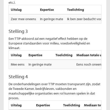
etc.).
Uitslag
Expertise
Toelichting
Zeer mee oneens
In geringe mate
Ik ben zeer beducht voor de
Stelling 3
Een TTIP-akkoord zal een negatief effect hebben op de
Europese standaarden voor milieu, voedselveiligheid en
klimaat.
Uitslag
Expertise
Toelichting
Mediaan totale uitslag
Mee eens
In geringe mate
Eens noch oneens
Stelling 4
De onderhandelingen over TTIP moeten transparant zijn, zodat
de Tweede Kamer, bedrijfsleven, vakbonden en
maatschappelijke organisaties een rol kunnen spelen in dat
proces.
Uitslag
Expertise
Toelichting
Mediaan totale ui