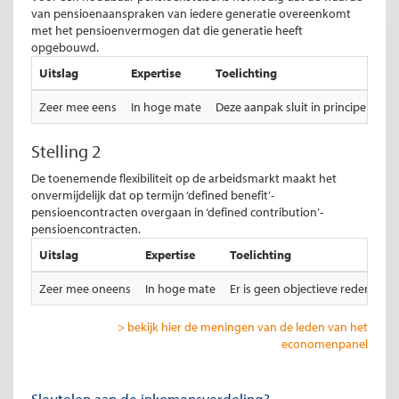
van pensioenaanspraken van iedere generatie overeenkomt
met het pensioenvermogen dat die generatie heeft
opgebouwd.
Uitslag
Expertise
Toelichting
Zeer mee eens
In hoge mate
Deze aanpak sluit in principe solid
Stelling 2
De toenemende flexibiliteit op de arbeidsmarkt maakt het
onvermijdelijk dat op termijn ‘defined benefit’-
pensioencontracten overgaan in ‘defined contribution’-
pensioencontracten.
Uitslag
Expertise
Toelichting
Zeer mee oneens
In hoge mate
Er is geen objectieve reden om 
> bekijk hier de meningen van de leden van het
economenpanel
Sleutelen aan de inkomensverdeling?