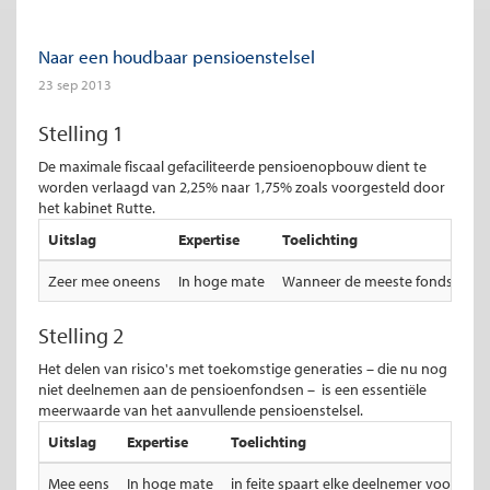
Naar een houdbaar pensioenstelsel
23 sep 2013
Stelling 1
De maximale fiscaal gefaciliteerde pensioenopbouw dient te
worden verlaagd van 2,25% naar 1,75% zoals voorgesteld door
het kabinet Rutte.
Uitslag
Expertise
Toelichting
Zeer mee oneens
In hoge mate
Wanneer de meeste fondsen zo'n 
Stelling 2
Het delen van risico's met toekomstige generaties – die nu nog
niet deelnemen aan de pensioenfondsen – is een essentiële
meerwaarde van het aanvullende pensioenstelsel.
Uitslag
Expertise
Toelichting
Mee eens
In hoge mate
in feite spaart elke deelnemer voor zijn