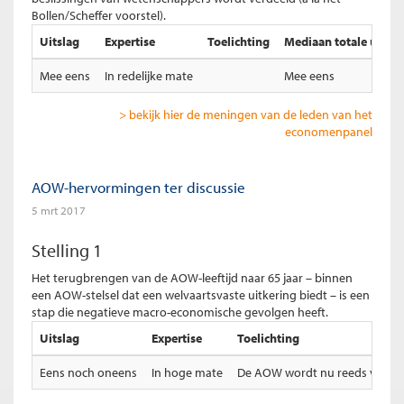
Bollen/Scheffer voorstel).
Uitslag
Expertise
Toelichting
Mediaan totale uitsla
Mee eens
In redelijke mate
Mee eens
> bekijk hier de meningen van de leden van het
economenpanel
AOW-hervormingen ter discussie
5 mrt 2017
Stelling 1
Het terugbrengen van de AOW-leeftijd naar 65 jaar – binnen
een AOW-stelsel dat een welvaartsvaste uitkering biedt – is een
stap die negatieve macro-economische gevolgen heeft.
Uitslag
Expertise
Toelichting
Eens noch oneens
In hoge mate
De AOW wordt nu reeds voor ca.