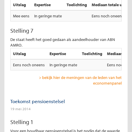
Uitslag
Expertise
Toelichting
Mediaan totale uitslag
Mee eens
In geringe mate
Eens noch oneens
Stelling 7
De staat heeft het goed gedaan als aandeelhouder van ABN
AMRO.
Uitslag
Expertise
Toelichting
Mediaan total
Eens noch oneens
In geringe mate
Eens noch on
> bekijk hier de meningen van de leden van het
economenpanel
Toekomst pensioenstelsel
19 mei 2014
Stelling 1
Voor een houdbaar pensioenstelsel is het nodig dat de waarde