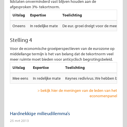
lidstaten onverminderd vast blijven houden aan de
afgesproken 3%- tekortnorm.
Uitslag
Expertise
Toelichting
Oneens
In redelijke mate
De eur. groei dreigt voor de meeste l
Stelling 4
Voor de economische groeiperspectieven van de eurozone op
middellange termijn is het van belang dat de tekortnorm veel
meer ruimte moet bieden voor anticyclisch begrotingsbeleid.
Uitslag
Expertise
Toelichting
Mee eens
In redelijke mate
Keynes redivivus. We hebben behoeft
> bekijk hier de meningen van de leden van het
economenpanel
Hardnekkige milieudilemma’s
25 mrt 2013