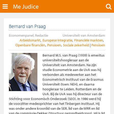
Me Judice
Bernard van Praag
Economenpanel, Redactie
Universiteit van Amsterdam
Arbeidsmarkt
Europese integratie
Financiële markten
Openbare financiën
Pensioen
Sociale zekerheid
Pensioen
Bernard M.S. van Praag (1939) is emeritus
universiteitshoogleraar aan de
Universiteit van Amsterdam. Na zijn
studie Econometrie aan de UvA was hij
verbonden als medewerker aan het
Econometrisch Instituut van de Erasmus
Universiteit (toen: NEH), en daarna
hoogleraar te Leiden, Rotterdam en de
UvA. Bij de UvA was hij directeur van de
Stichting voor Economisch Onderzoek (SEO). In 1986 werd hij
de voorzitter-medeoprichter van het Tinbergen Instituut. Hij
was onder andere kroonlid van de SER, lid van de WRR en lid
van de commissie-Dekker (Structuur gezondheidszorg). Hij is lid