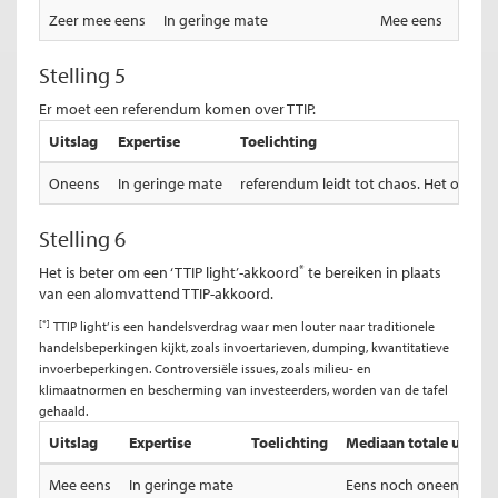
Zeer mee eens
In geringe mate
Mee eens
Stelling 5
Er moet een referendum komen over TTIP.
Uitslag
Expertise
Toelichting
Oneens
In geringe mate
referendum leidt tot chaos. Het onderwe
Stelling 6
*
Het is beter om een ‘TTIP light’-akkoord
te bereiken in plaats
van een alomvattend TTIP-akkoord.
[*]
TTIP light’ is een handelsverdrag waar men louter naar traditionele
handelsbeperkingen kijkt, zoals invoertarieven, dumping, kwantitatieve
invoerbeperkingen. Controversiële issues, zoals milieu- en
klimaatnormen en bescherming van investeerders, worden van de tafel
gehaald.
Uitslag
Expertise
Toelichting
Mediaan totale uitslag
Mee eens
In geringe mate
Eens noch oneens