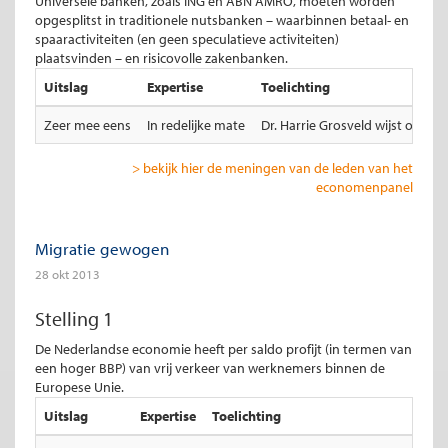
Universele banken, zoals ING en ABN AMRO, moeten worden
opgesplitst in traditionele nutsbanken – waarbinnen betaal- en
spaaractiviteiten (en geen speculatieve activiteiten)
plaatsvinden – en risicovolle zakenbanken.
Uitslag
Expertise
Toelichting
Zeer mee eens
In redelijke mate
Dr. Harrie Grosveld wijst op de
> bekijk hier de meningen van de leden van het
economenpanel
Migratie gewogen
28 okt 2013
Stelling 1
De Nederlandse economie heeft per saldo profijt (in termen van
een hoger BBP) van vrij verkeer van werknemers binnen de
Europese Unie.
Uitslag
Expertise
Toelichting