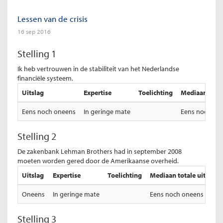
Lessen van de crisis
16 sep 2016
Stelling 1
Ik heb vertrouwen in de stabiliteit van het Nederlandse
financiële systeem.
Uitslag
Expertise
Toelichting
Mediaan total
Eens noch oneens
In geringe mate
Eens noch on
Stelling 2
De zakenbank Lehman Brothers had in september 2008
moeten worden gered door de Amerikaanse overheid.
Uitslag
Expertise
Toelichting
Mediaan totale uitslag
Oneens
In geringe mate
Eens noch oneens
Stelling 3