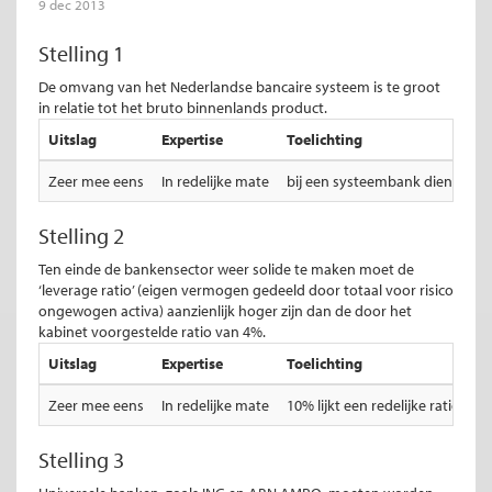
9 dec 2013
Stelling 1
De omvang van het Nederlandse bancaire systeem is te groot
in relatie tot het bruto binnenlands product.
Uitslag
Expertise
Toelichting
Zeer mee eens
In redelijke mate
bij een systeembank dient de S
Stelling 2
Ten einde de bankensector weer solide te maken moet de
‘leverage ratio’ (eigen vermogen gedeeld door totaal voor risico
ongewogen activa) aanzienlijk hoger zijn dan de door het
kabinet voorgestelde ratio van 4%.
Uitslag
Expertise
Toelichting
Zeer mee eens
In redelijke mate
10% lijkt een redelijke ratio.
Stelling 3