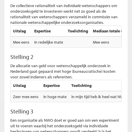
De collectieve rationaliteit van
individuele
wetenschappers om
onderzoeksgeld te investeren werkt net zo goed als de
rationaliteit van wetenschappers verzameld in
commissies
van
nationale wetenschappelijke onderzoeksorganisaties.
Uitslag
Expertise
Toelichting
Mediaan totale uitsla
Mee eens
In redelijke mate
Mee eens
Stelling 2
De allocatie van geld voor wetenschappelijk onderzoek in
Nederland gaat gepaard met hoge (bureaucratische) kosten
voor zowel indieners als referenten.
Uitslag
Expertise
Toelichting
Zeer mee eens
In hoge mate
in mijn tijd heb ik heel wat NWO-s
Stelling 3
Een organisatie als NWO doet er goed aan om een experiment
uit te voeren waarbij het onderzoeksgeld via individuele
beslissingen van wetenschappers wordt verdeeld (à la het