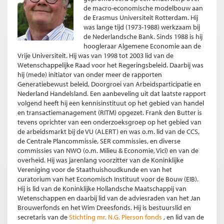
de macro-economische modelbouw aan
de Erasmus Universiteit Rotterdam. Hij
was lange tijd (1973-1988) werkzaam bij
de Nederlandsche Bank. Sinds 1988 is hij
hoogleraar Algemene Economie aan de
Vrije Universiteit. Hij was van 1998 tot 2003 lid van de
Wetenschappelijke Raad voor het Regeringsbeleid. Daarbij was
hij (mede) initiator van onder meer de rapporten
Generatiebewust beleid, Doorgroei van Arbeidsparticipatie en
Nederland Handelsland. Een aanbeveling uit dat laatste rapport
volgend heeft hij een kennisinstituut op het gebied van handel
en transactiemanagement (RITM) opgezet. Frank den Butter is
tevens oprichter van een onderzoeksgroep op het gebied van
de arbeidsmarkt bij de VU (ALERT) en was o.m. lid van de CCS,
de Centrale Plancommissie, SER commissies, en diverse
commissies van NWO (o.m. Milieu & Economie, Vici) en van de
overheid. Hij was jarenlang voorzitter van de Koninklijke
Vereniging voor de Staathuishoudkunde en van het
curatorium van het Economisch Instituut voor de Bouw (EIB).
Hij is lid van de Koninklijke Hollandsche Maatschappij van
Wetenschappen en daarbij lid van de adviesraden van het Jan
Brouwerfonds en het Wim Dreesfonds. Hij is bestuurslid en
secretaris van de
Stichting mr. N.G. Pierson fonds
, en lid van de