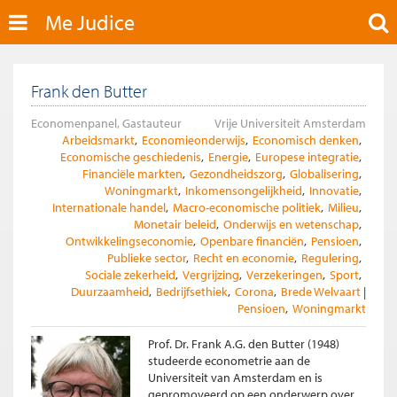
Me Judice
Frank den Butter
Economenpanel, Gastauteur
Vrije Universiteit Amsterdam
Arbeidsmarkt
Economieonderwijs
Economisch denken
Economische geschiedenis
Energie
Europese integratie
Financiële markten
Gezondheidszorg
Globalisering
Woningmarkt
Inkomensongelijkheid
Innovatie
Internationale handel
Macro-economische politiek
Milieu
Monetair beleid
Onderwijs en wetenschap
Ontwikkelingseconomie
Openbare financiën
Pensioen
Publieke sector
Recht en economie
Regulering
Sociale zekerheid
Vergrijzing
Verzekeringen
Sport
Duurzaamheid
Bedrijfsethiek
Corona
Brede Welvaart
Pensioen
Woningmarkt
Prof. Dr. Frank A.G. den Butter (1948)
studeerde econometrie aan de
Universiteit van Amsterdam en is
gepromoveerd op een onderwerp over