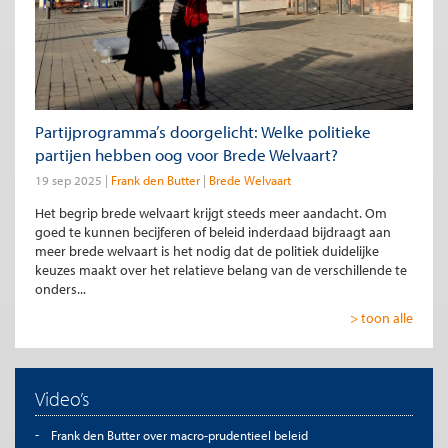
Partijprogramma’s doorgelicht: Welke politieke
partijen hebben oog voor Brede Welvaart?
19 sep 2025
Frank den Butter
Brede Welvaart
Het begrip brede welvaart krijgt steeds meer aandacht. Om
goed te kunnen becijferen of beleid inderdaad bijdraagt aan
meer brede welvaart is het nodig dat de politiek duidelijke
keuzes maakt over het relatieve belang van de verschillende te
onders...
> toon alle
Video’s
Frank den Butter over macro-prudentieel beleid