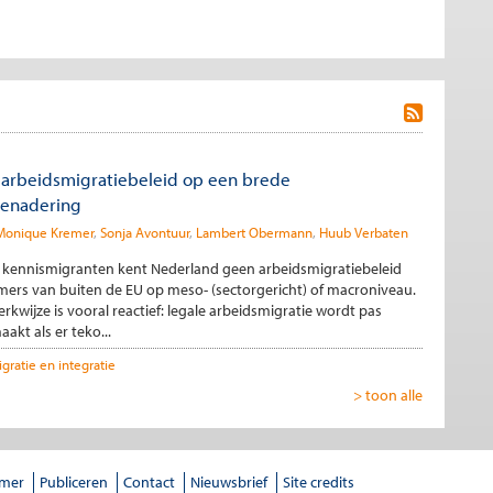
 arbeidsmigratiebeleid op een brede
benadering
Monique Kremer
Sonja Avontuur
Lambert Obermann
Huub Verbaten
 kennismigranten kent Nederland geen arbeidsmigratiebeleid
ers van buiten de EU op meso- (sectorgericht) of macroniveau.
rkwijze is vooral reactief: legale arbeidsmigratie wordt pas
akt als er teko...
gratie en integratie
> toon alle
imer
Publiceren
Contact
Nieuwsbrief
Site credits