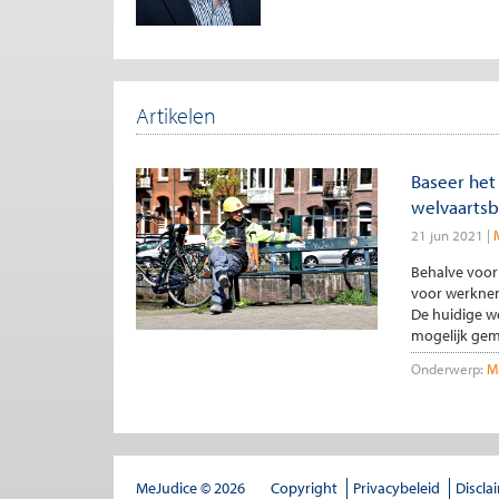
Artikelen
Baseer het
welvaarts
21 jun 2021
Behalve voor
voor werknem
De huidige we
mogelijk gema
Onderwerp:
Mi
MeJudice © 2026
Copyright
Privacybeleid
Discla