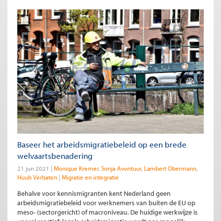
Baseer het arbeidsmigratiebeleid op een brede
welvaartsbenadering
21 jun 2021
Monique Kremer
Sonja Avontuur
Lambert Obermann
Huub Verbaten
Migratie en integratie
Behalve voor kennismigranten kent Nederland geen
arbeidsmigratiebeleid voor werknemers van buiten de EU op
meso- (sectorgericht) of macroniveau. De huidige werkwijze is