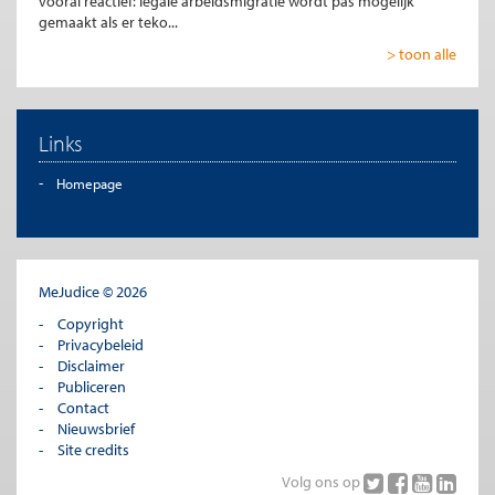
vooral reactief: legale arbeidsmigratie wordt pas mogelijk
gemaakt als er teko...
> toon alle
Links
Homepage
MeJudice © 2026
Copyright
Privacybeleid
Disclaimer
Publiceren
Contact
Nieuwsbrief
Site credits
Volg ons op