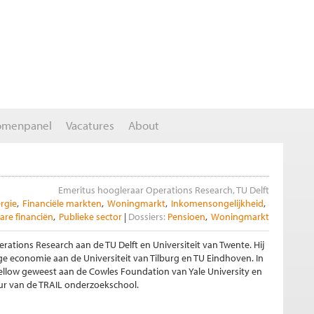
omenpanel
Vacatures
About
Emeritus hoogleraar Operations Research, TU Delft
rgie
Financiële markten
Woningmarkt
Inkomensongelijkheid
re financiën
Publieke sector
Dossiers:
Pensioen
Woningmarkt
rations Research aan de TU Delft en Universiteit van Twente. Hij
e economie aan de Universiteit van Tilburg en TU Eindhoven. In
 fellow geweest aan de Cowles Foundation van Yale University en
eur van de TRAIL onderzoekschool.