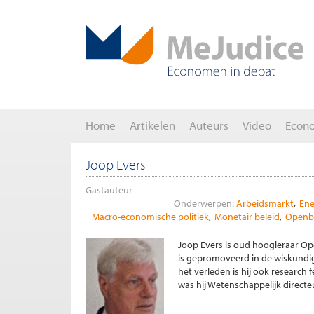
Home
Artikelen
Auteurs
Video
Econ
Joop Evers
Gastauteur
Onderwerpen:
Arbeidsmarkt
Ene
Macro-economische politiek
Monetair beleid
Openba
Joop Evers is oud hoogleraar Ope
is gepromoveerd in de wiskundig
het verleden is hij ook research
was hij Wetenschappelijk direct