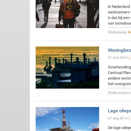
In Nederland 
werknemers w
is dat bij ee
van loondoorb
Onderwerp:
A
Woningbezi
31 mrt 2016
Overheveling 
Centraal Pla
andere wonin
het overgrote
Onderwerpen:
Lage oliepr
27 aug 2015
De lage olie