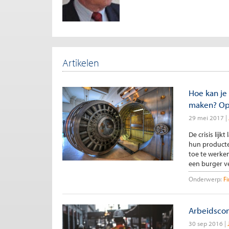
Artikelen
Hoe kan je
maken? Ope
29 mei 2017
De crisis li
hun producte
toe te werken
een burger ve
Onderwerp:
F
Arbeidscon
30 sep 2016