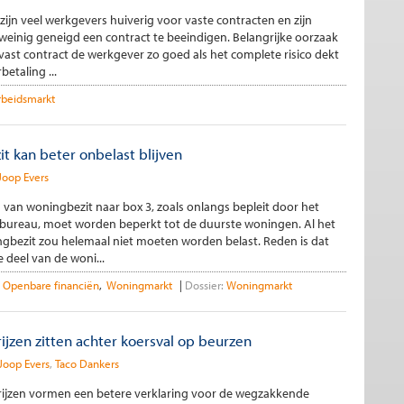
zijn veel werkgevers huiverig voor vaste contracten en zijn
einig geneigd een contract te beeindigen. Belangrijke oorzaak
n vast contract de werkgever zo goed als het complete risico dekt
etaling ...
rbeidsmarkt
t kan beter onbelast blijven
Joop Evers
van woningbezit naar box 3, zoals onlangs bepleit door het
nbureau, moet worden beperkt tot de duurste woningen. Al het
gbezit zou helemaal niet moeten worden belast. Reden is dat
 deel van de woni...
Openbare financiën
Woningmarkt
Dossier:
Woningmarkt
ijzen zitten achter koersval op beurzen
Joop Evers
Taco Dankers
prijzen vormen een betere verklaring voor de wegzakkende