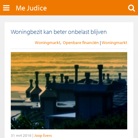
Me Judice
Woningbezit kan beter onbelast blijven
Woningmarkt
Openbare financiën
Woningmarkt
31 mrt 2016
Joop Evers