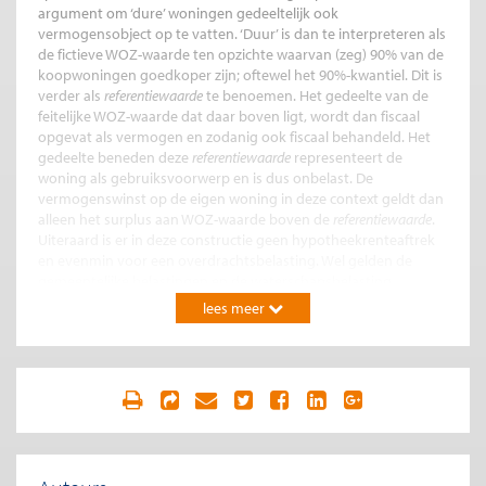
argument om ‘dure’ woningen gedeeltelijk ook
vermogensobject op te vatten. ‘Duur’ is dan te interpreteren als
de fictieve WOZ-waarde ten opzichte waarvan (zeg) 90% van de
koopwoningen goedkoper zijn; oftewel het 90%-kwantiel. Dit is
verder als
referentiewaarde
te benoemen. Het gedeelte van de
feitelijke WOZ-waarde dat daar boven ligt, wordt dan fiscaal
opgevat als vermogen en zodanig ook fiscaal behandeld. Het
gedeelte beneden deze
referentiewaarde
representeert de
woning als gebruiksvoorwerp en is dus onbelast. De
vermogenswinst op de eigen woning in deze context geldt dan
alleen het surplus aan WOZ-waarde boven de
referentiewaarde
.
Uiteraard is er in deze constructie geen hypotheekrenteaftrek
en evenmin voor een overdrachtsbelasting. Wel gelden de
gemeentelijke belastingen en de waterschapsbelasting.
lees meer
Gevolgen
Is dit sociaal? Zeer zeker. Jongeren beginnen met weinig
vermogen en zullen in eerste instantie ‘goedkopere’ huizen
bewonen; dus fiscaal onbelast. Resultaat: een realistischer
opvatting van het gebruik van de eigen woning, terwijl
bewoners van bescheiden woningen fiscaal in de luwte blijven.
De fictieve WOZ-waarde kan in samenhang met de belasting op
vermogensopbrengsten zó worden gekozen (bijvoorbeeld als