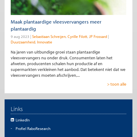
Maak plantaardige vleesvervangers meer
plantaardig
9 aug 2023
Sebastiaan Schreijen
Cyrille Filott
JP Frossard
Duurzaamheid
Innovatie
Na jaren van uitbundige groei staan plantaardige
vleesvervangers nu onder druk. Consumenten laten het
afweten, producenten schalen hun productie af en
supermarkten verkleinen het aanbod. Dat betekent niet dat we
vleesvervangers moeten afschrijven,...
> toon alle
Links
LinkedIn
Profiel RaboResearch