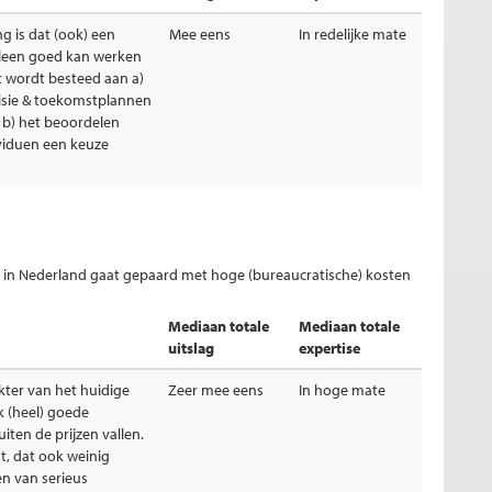
g is dat (ook) een
Mee eens
In redelijke mate
lleen goed kan werken
t wordt besteed aan a)
isie & toekomstplannen
 b) het beoordelen
viduen een keuze
k in Nederland gaat gepaard met hoge (bureaucratische) kosten
Mediaan totale
Mediaan totale
uitslag
expertise
akter van het huidige
Zeer mee eens
In hoge mate
k (heel) goede
uiten de prijzen vallen.
t, dat ook weinig
n van serieus