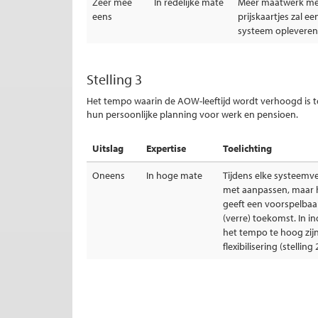
Zeer mee
In redelijke mate
Meer maatwerk met
eens
prijskaartjes zal e
systeem opleveren
Stelling 3
Het tempo waarin de AOW-leeftijd wordt verhoogd is 
hun persoonlijke planning voor werk en pensioen.
Uitslag
Expertise
Toelichting
Oneens
In hoge mate
Tijdens elke systeemve
met aanpassen, maar 
geeft een voorspelbaa
(verre) toekomst. In i
het tempo te hoog zij
flexibilisering (stelling