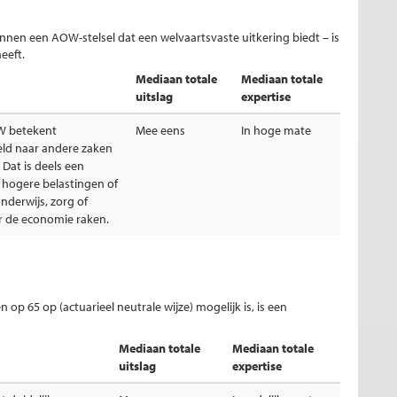
nnen een AOW-stelsel dat een welvaartsvaste uitkering biedt – is
eeft.
Mediaan totale
Mediaan totale
uitslag
expertise
W betekent
Mee eens
In hoge mate
geld naar andere zaken
 Dat is deels een
 hogere belastingen of
nderwijs, zorg of
er de economie raken.
n op 65 op (actuarieel neutrale wijze) mogelijk is, is een
Mediaan totale
Mediaan totale
uitslag
expertise