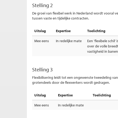
Stelling 2
De groei van flexibel werk in Nederland wordt vooral v
tussen vaste en tijdelijke contracten.
Uitslag
Expertise
Toelichting
Mee eens
In redelijke mate
Een 'flexibele schil' 
over de volle breed
vastigheid in banen 
Stelling 3
Flexibilisering leidt tot een ongewenste tweedeling v
grotendeels door de flexwerkers wordt gedragen.
Uitslag
Expertise
Toelichting
Mee eens
In redelijke mate