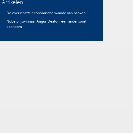
Artikelen
De overschatte economische waarde van banken
Nobelprijswinnaar Angus Deaton: een ander soort
econoom