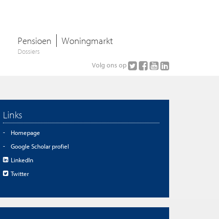
Pensioen
Woningmarkt
Dossiers
Volg ons op
Links
Homepage
Google Scholar profiel
LinkedIn
Twitter