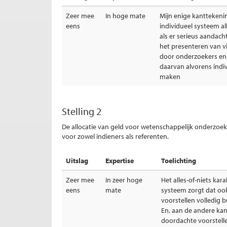
Zeer mee
In hoge mate
Mijn enige kanttekenin
eens
individueel systeem a
als er serieus aandach
het presenteren van v
door onderzoekers en
daarvan alvorens indi
maken
Stelling 2
De allocatie van geld voor wetenschappelijk onderzoe
voor zowel indieners als referenten.
Uitslag
Expertise
Toelichting
Zeer mee
In zeer hoge
Het alles-of-niets kar
eens
mate
systeem zorgt dat oo
voorstellen volledig b
En, aan de andere kan
doordachte voorstelle