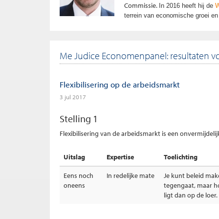
Commissie.
In 2016 heeft hij de
W
terrein van economische groei en 
Me Judice Economenpanel: resultaten vo
Flexibilisering op de arbeidsmarkt
3 jul 2017
Stelling 1
Flexibilisering van de arbeidsmarkt is een onvermijdeli
Uitslag
Expertise
Toelichting
Eens noch
In redelijke mate
Je kunt beleid make
oneens
tegengaat, maar h
ligt dan op de loer.