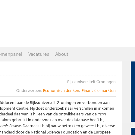
omenpanel
Vacatures
About
Rijksuniversiteit Groningen
Onderwerpen:
Economisch denken
Financiële markten
hoofddocent aan de Rijksuniverseit Groningen en verbonden aan
opment Centre. Hij doet onderzoek naar verschillen in inkomen
derdeel daarvan is hij een van de ontwikkelaars van de
Penn
 alom gebruikt in onderzoek en over de database heeft hij
nomic Review
. Daarnaast is hij nauw betrokken geweest bij diverse
nancierd door de National Science Foundation en de Europese