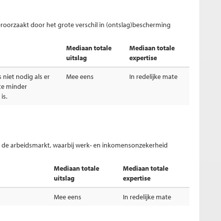
eroorzaakt door het grote verschil in (ontslag)bescherming
Mediaan totale
Mediaan totale
uitslag
expertise
is niet nodig als er
Mee eens
In redelijke mate
te minder
is.
an de arbeidsmarkt, waarbij werk- en inkomensonzekerheid
Mediaan totale
Mediaan totale
uitslag
expertise
Mee eens
In redelijke mate