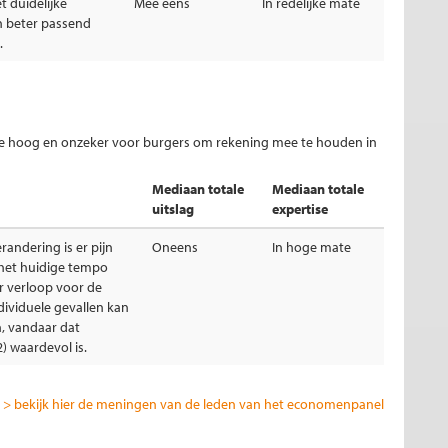
 duidelijke
Mee eens
In redelijke mate
en beter passend
.
te hoog en onzeker voor burgers om rekening mee te houden in
Mediaan totale
Mediaan totale
uitslag
expertise
randering is er pijn
Oneens
In hoge mate
het huidige tempo
r verloop voor de
ndividuele gevallen kan
n, vandaar dat
 2) waardevol is.
> bekijk hier de meningen van de leden van het economenpanel