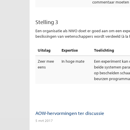
commentaar moeten 
Stelling 3
Een organisatie als NWO doet er goed aan om een exper
beslissingen van wetenschappers wordt verdeeld (à la h
Uitslag
Expertise
Toelichting
Zeer mee
In hoge mate
Een experiment kan 
eens
beide systemen para
op bescheiden schaal
beurzen programma
AOW-hervormingen ter discussie
5 mrt 2017