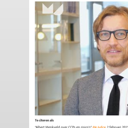
Te citeren als
“Albert Menkveld over CCPs en risico's”,
Me Judice
, 2 februari 201