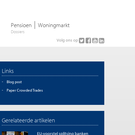
Pensioen
Woningmarkt
Dossiers
Volg ons op
Links
Blog post
Paper Crowded Trades
Gerelateerde artikelen
EU-voorstel splitsing banken