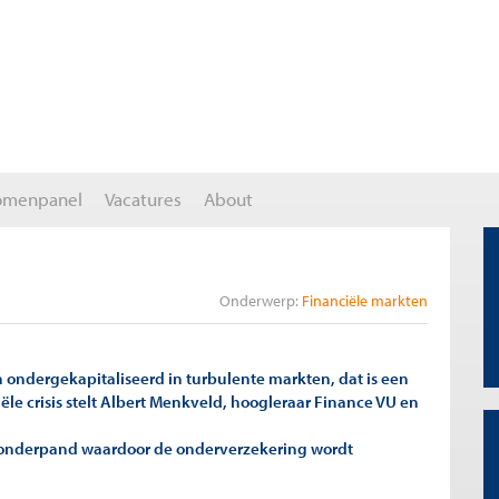
omenpanel
Vacatures
About
Onderwerp:
Financiële markten
n ondergekapitaliseerd in turbulente markten, dat is een
ële crisis stelt Albert Menkveld, hoogleraar Finance VU en
t onderpand waardoor de onderverzekering wordt