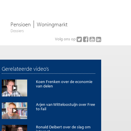
Pensioen
Woningmarkt
Dossiers
Volg ons op
Gerelateerde video’s
Koen Frenken over de economie
van delen
Arjen van Witteloostuijn over Free
to Fail
Ronald Deibert over de slag om