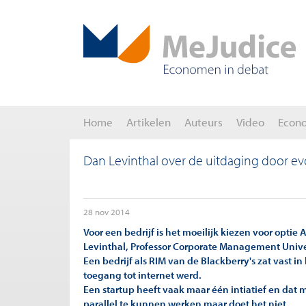
Home
Artikelen
Auteurs
Video
Econ
Dan Levinthal over de uitdaging door ev
28 nov 2014
Voor een bedrijf is het moeilijk kiezen voor optie A
Levinthal, Professor Corporate Management Unive
Een bedrijf als RIM van de Blackberry's zat vast in
toegang tot internet werd.
Een startup heeft vaak maar één intiatief en dat 
parallel te kunnen werken maar doet het niet.