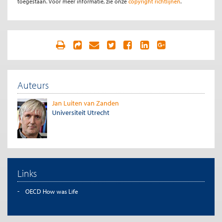
toegestaan. Voor meer informatie, zie onze
copyright richtlijnen
.
Auteurs
Jan Luiten van Zanden
Universiteit Utrecht
Links
OECD How was Life