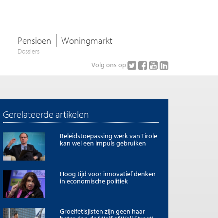
Pensioen
Woningmarkt
Dossiers
Volg ons op
Gerelateerde artikelen
Beleidstoepassing werk van Tirole
kan wel een impuls gebruiken
Hoog tijd voor innovatief denken
in economische politiek
Groeifetisjisten zijn geen haar