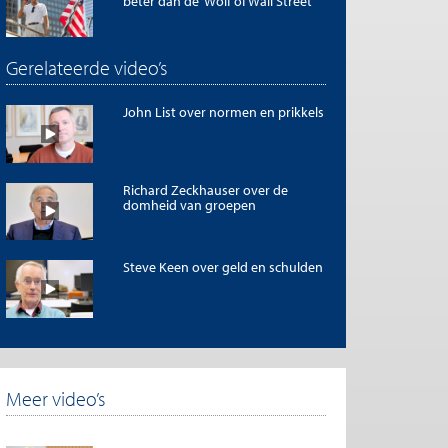
beter dan de ‘Wolf of Wall Street’
Gerelateerde video’s
John List over normen en prikkels
Richard Zeckhauser over de
domheid van groepen
Steve Keen over geld en schulden
Meer video’s