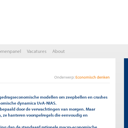
omenpanel
Vacatures
About
Onderwerp:
Economisch denken
gedragseconomische modellen om zeepbellen en crashes
onomische dynamica UvA-NIAS.
bepaald door de verwachtingen van morgen. Maar
, ze hanteren voorspelregels die eenvoudig en
ing dan de standaard rationele macro-economische