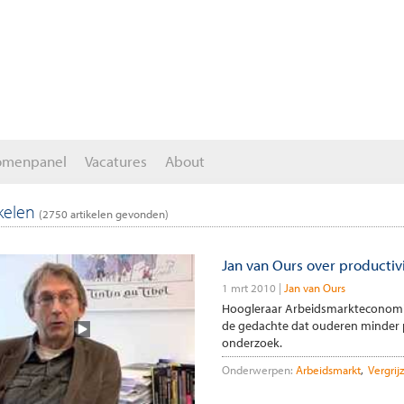
omenpanel
Vacatures
About
ikelen
(
2750
artikelen gevonden)
Jan van Ours over productiv
1 mrt 2010
Jan van Ours
Hoogleraar Arbeidsmarkteconomie J
de gedachte dat ouderen minder pr
onderzoek.
Onderwerpen:
Arbeidsmarkt
Vergrij