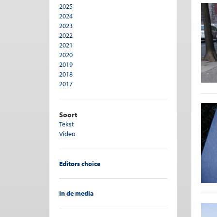
2025
Pensioen
2024
Personeelsbeleid
2023
Publieke sector
2022
Recht en economie
2021
Regulering
2020
Ruimtelijke ordening
2019
Sociale zekerheid
2018
Sport
2017
Transporteconomie
2016
Vergrijzing
2015
Verzekeringen
2014
Soort
Woningmarkt
2013
Tekst
2012
Video
2011
2010
2009
Editors choice
2008
In de media