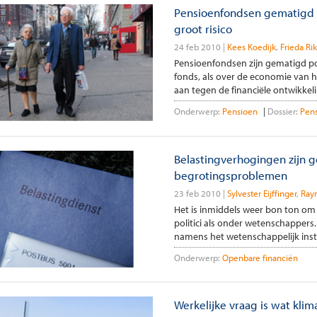
Pensioenfondsen gematigd p
groot risico
24 feb 2010
Kees Koedijk
Frieda Ri
Pensioenfondsen zijn gematigd pos
fonds, als over de economie van h
aan tegen de financiële ontwikkeli
Onderwerp:
Pensioen
Dossier:
Pen
Belastingverhogingen zijn g
begrotingsproblemen
23 feb 2010
Sylvester Eijffinger
Ray
Het is inmiddels weer bon ton om
politici als onder wetenschappers.
namens het wetenschappelijk insti
Onderwerp:
Openbare financiën
Werkelijke vraag is wat klim