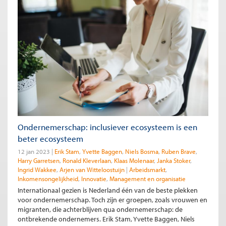
Ondernemerschap: inclusiever ecosysteem is een
beter ecosysteem
12 jan 2023
Erik Stam
Yvette Baggen
Niels Bosma
Ruben Brave
Harry Garretsen
Ronald Kleverlaan
Klaas Molenaar
Janka Stoker
Ingrid Wakkee
Arjen van Witteloostuijn
Arbeidsmarkt
Inkomensongelijkheid
Innovatie
Management en organisatie
Internationaal gezien is Nederland één van de beste plekken
voor ondernemerschap. Toch zijn er groepen, zoals vrouwen en
migranten, die achterblijven qua ondernemerschap: de
ontbrekende ondernemers. Erik Stam, Yvette Baggen, Niels