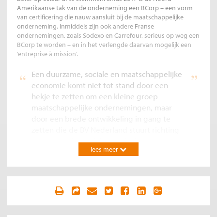
Amerikaanse tak van de onderneming een BCorp – een vorm
van certificering die nauw aansluit bij de maatschappelijke
onderneming. Inmiddels zijn ook andere Franse
ondernemingen, zoals Sodexo en Carrefour, serieus op weg een
BCorp te worden – en in het verlengde daarvan mogelijk een
‘entreprise à mission’.
Een duurzame, sociale en maatschappelijke
economie komt niet tot stand door een
hekje te zetten om een kleine groep
maatschappelijke ondernemingen, maar
door een brede ontwikkeling in gang te
zetten die de BV Nederland stuurt richting
een maatschappelijker Nederland.
lees meer
Wat is nu de kans dat de nieuwe wet bedrijven zoals Unilever,
Friesland Campina, Heineken of Rabobank, als zij dit al
ambiëren, stimuleren om zich als maatschappelijk BV te
gedragen? Die kans achten wij klein. Zonder flankerend beleid
dat bedrijven aanzet tot meer maatschappelijkheid stagneert
de ontwikkeling naar een sociale en duurzame economie. De
staatssecretaris laat de markt haar werk doen in plaats van