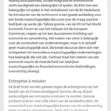
waarbij duurzaamheid, sociale integratie en economische
rechtvaardigheid een belangrijke rol spelen. De BVm kan een
belangrijke rol spelen in het revitaliseren van de BV Nederland.
De introductie van de rechtsvorm is een goede aanleiding voor
een brede maatschappelijke discussie over de vraag waartoe
bedrijven op aarde zijn. Talloze gremia, van de VN tot het World
Economic Forum en van het Vaticaan tot de Europese
Commissie, roepen op tot een duurzamere inrichting van
economie en samenleving. Het maken van winst is belangrijk
voor de continuïteit van ondernemingen, maar is in zichzelf
geen maatschappelijk doel. Die brede discussie dient zich niet
te beperken tot innovatieve maatschappelijke ondernemingen,
hoe belangrijk die ook zijn. Centraal staat het creëren van een
economie waarin de meerderheid van bedrijven
maatschappelijke en financieel-economische doelstellingen
evenwichtig afweegt.
Entreprise à mission
De brief moet worden gelezen tegen de achtergrond van het
besluit van de Franse zuivelgigant Danone, die op 26 juni
aankondigde een ‘entreprise à mission’ te worden. Danone
probeert al jaren, met volle steun van de aandeelhouders, de
economische en maatschappelijke kanten van de onderneming
beter op elkaar af te stemmen. Sinds 2017 is de Noord-