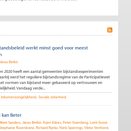
standsbeleid werkt minst goed voor meest
n
János Betkó
en 2020 heeft een aantal gemeenten bijstandsexperimenten
rbij werd het reguliere bijstandsregime van de Participatiewet
et vormen van bijstand meer gebaseerd op vertrouwen en
lijkheid. Vandaag verde...
Inkomensongelijkheid
Sociale zekerheid
d kan Beter
Mark Sanders
János Betkó
Arjen Edzes
Peter Gramberg
Loek Groot
Stephanie Rosenkranz
Richard Rijnks
Niels Spierings
Viktor Venhorst