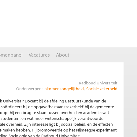
omenpanel
Vacatures
About
Radboud Universiteit
Onderwerpen:
Inkomensongelijkheid
Sociale zekerheid
k Universitair Docent bij de afdeling Bestuurskunde van de
 coördineert hij de opgave ‘bestaanszekerheid’ bij de gemeente
oopt hij een brug te slaan tussen overheid en academie: wat
e studenten, en wat meer wetenschappelijk verantwoorde
le overheid. Zijn interesse ligt bij sociaal beleid, en de effecten
te maken hebben. Hij promoveerde op het Nijmeegse experiment
eling Sociologie van de Radboud Universiteit.