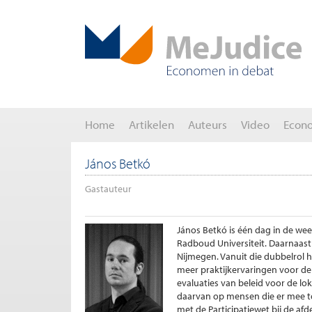
Home
Artikelen
Auteurs
Video
Econ
János Betkó
Gastauteur
János Betkó is één dag in de wee
Radboud Universiteit. Daarnaast
Nijmegen. Vanuit die dubbelrol h
meer praktijkervaringen voor d
evaluaties van beleid voor de loka
daarvan op mensen die er mee 
met de Participatiewet bij de afd