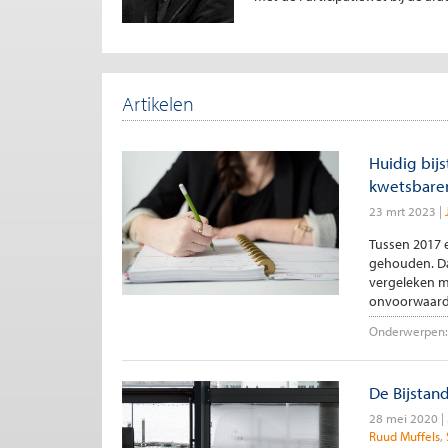
Artikelen
Huidig bij
kwetsbare
23 mrt 2023
Tussen 2017 
gehouden. Daa
vergeleken m
onvoorwaarde
Onderwerpen:
De Bijstan
28 mei 2020
Ruud Muffels