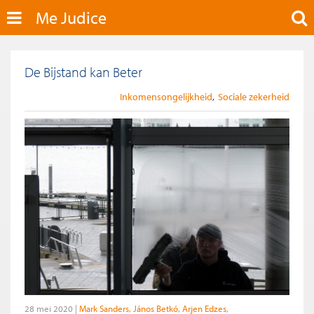
Me Judice
De Bijstand kan Beter
Inkomensongelijkheid
Sociale zekerheid
28 mei 2020
Mark Sanders
János Betkó
Arjen Edzes