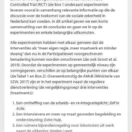
Controlled Trial (RCT) (zie Box 1 onderaan) experimenten
leveren vooral in samenhang relevante informatie op die de
discussie over de toekomst van de sociale zekerheid in
Nederland kan voeden. In dit artikel geven we een korte
samenvatting van de conclusies en gaan we in op de
experimenten en enkele belangrijke uitkomsten.
Alle experimenten hebben met elkaar gemeen dat de
interventies als “meer eigen regie, meer maatwerk en minder
dwang” dan nu in de Participatiewet voorgeschreven
benadering kunnen worden omschreven (zie ook Groot et al.
2019). Doordat de experimenten op gemeentelijk niveau zijn
vormgegeven, verschillen ze op belangrijke punten van elkaar
(zie Tabel 1 en Box 2). Overeenkomstig de AMvB (Ministerie van
SZW, 2017) zijn er in het experiment naast de reguliere
dienstverlening (de vergelijkingsgroep) drie interventies
(treatments):
Een ontheffing van de arbeids- en re-integratieplicht;
Zelf in
Actie.
Een intensievere en meer op maat gesneden begeleiding en
ondersteuning;
Extra Hulp.
Een ruimere bijverdienregeling voor inkomsten uit werk
naast de uitkering;
Werken Loont.