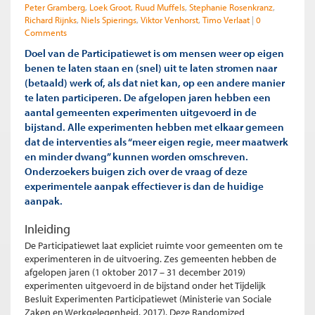
Peter Gramberg
Loek Groot
Ruud Muffels
Stephanie Rosenkranz
Richard Rijnks
Niels Spierings
Viktor Venhorst
Timo Verlaat
0
Comments
Doel van de Participatiewet is om mensen weer op eigen
benen te laten staan en (snel) uit te laten stromen naar
(betaald) werk of, als dat niet kan, op een andere manier
te laten participeren. De afgelopen jaren hebben een
aantal gemeenten experimenten uitgevoerd in de
bijstand. Alle experimenten hebben met elkaar gemeen
dat de interventies als “meer eigen regie, meer maatwerk
en minder dwang” kunnen worden omschreven.
Onderzoekers buigen zich over de vraag of deze
experimentele aanpak effectiever is dan de huidige
aanpak.
Inleiding
De Participatiewet laat expliciet ruimte voor gemeenten om te
experimenteren in de uitvoering. Zes gemeenten hebben de
afgelopen jaren (1 oktober 2017 – 31 december 2019)
experimenten uitgevoerd in de bijstand onder het Tijdelijk
Besluit Experimenten Participatiewet (Ministerie van Sociale
Zaken en Werkgelegenheid, 2017). Deze Randomized