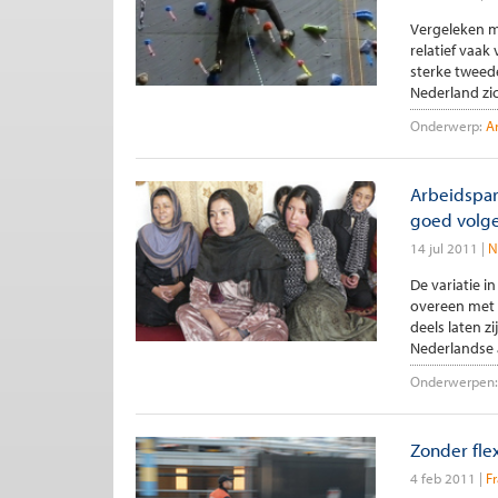
Vergeleken m
relatief vaak
sterke tweede
Nederland zic
Onderwerp:
A
Arbeidspar
goed volg
14 jul 2011
N
De variatie i
overeen met 
deels laten z
Nederlandse 
Onderwerpen:
Zonder fle
4 feb 2011
Fr