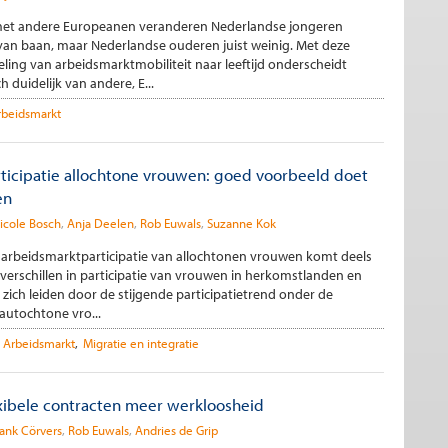
et andere Europeanen veranderen Nederlandse jongeren
 van baan, maar Nederlandse ouderen juist weinig. Met deze
ling van arbeidsmarktmobiliteit naar leeftijd onderscheidt
h duidelijk van andere, E...
rbeidsmarkt
ticipatie allochtone vrouwen: goed voorbeeld doet
en
icole Bosch
Anja Deelen
Rob Euwals
Suzanne Kok
n arbeidsmarktparticipatie van allochtonen vrouwen komt deels
verschillen in participatie van vrouwen in herkomstlanden en
ij zich leiden door de stijgende participatietrend onder de
autochtone vro...
Arbeidsmarkt
Migratie en integratie
xibele contracten meer werkloosheid
ank Cörvers
Rob Euwals
Andries de Grip