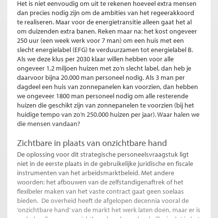
Het is niet eenvoudig om uit te rekenen hoeveel extra mensen
dan precies nodig zijn om de ambities van het regeerakkoord
te realiseren. Maar voor de energietransitie alleen gaat het al
om duizenden extra banen. Reken maar na: het kost ongeveer
250 uur (een week werk voor 7 man) om een huis met een
slecht energielabel (EFG) te verduurzamen tot energielabel B.
Als we deze klus per 2030 klaar willen hebben voor alle
ongeveer 1,2 miljoen huizen met zo’n slecht label, dan heb je
daarvoor bijna 20.000 man personeel nodig. Als 3 man per
dagdeel een huis van zonnepanelen kan voorzien, dan hebben
we ongeveer 1800 man personeel nodig om alle resterende
huizen die geschikt zijn van zonnepanelen te voorzien (bij het
huidige tempo van zo’n 250.000 huizen per jaar). Waar halen we
die mensen vandaan?
Zichtbare in plaats van onzichtbare hand
De oplossing voor dit strategische personeelsvraagstuk ligt
niet in de eerste plaats in de gebruikelijke juridische en fiscale
instrumenten van het arbeidsmarktbeleid. Met andere
woorden: het afbouwen van de zelfstandigenaftrek of het
flexibeler maken van het vaste contract gaat geen soelaas
bieden. De overheid heeft de afgelopen decennia vooral de
‘onzichtbare hand’ van de markt het werk laten doen, maar er is