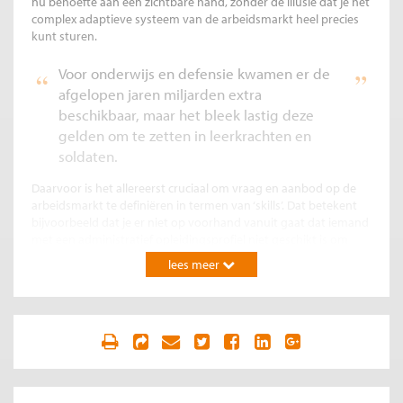
nu behoefte aan een zichtbare hand, zonder de illusie dat je het
complex adaptieve systeem van de arbeidsmarkt heel precies
kunt sturen.
Voor onderwijs en defensie kwamen er de
afgelopen jaren miljarden extra
beschikbaar, maar het bleek lastig deze
gelden om te zetten in leerkrachten en
soldaten.
Daarvoor is het allereerst cruciaal om vraag en aanbod op de
arbeidsmarkt te definiëren in termen van ‘skills’. Dat betekent
bijvoorbeeld dat je er niet op voorhand vanuit gaat dat iemand
met een administratief opleidingsprofiel niet geschikt is om
zonnepanelen te monteren. Een ander voorbeeld is een
lees meer
gezamenlijk project van TNO en Olympia uitzendbureau waarin
mensen uit de horeca worden toegeleid naar werk in de
logistiek, mede op basis van de logistieke skills die voor het
horecawerk al nodig waren. Deze skills-aanpak opent meer
mogelijkheden voor werkenden, werkzoekenden én
werkgevers.
Om dit soort doelgerichte ‘werk-naar-werk’ projecten op te