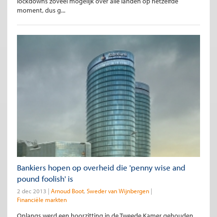
lockdowns zoveel mogelijk over alle landen op hetzelfde
moment, dus g...
Bankiers hopen op overheid die 'penny wise and
pound foolish' is
2 dec 2013
Arnoud Boot
Sweder van Wijnbergen
Financiële markten
Onlangs werd een hoorzitting in de Tweede Kamer gehouden