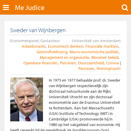
Me Judice
Sweder van Wijnbergen
Economenpanel, Gastauteur
Universiteit van Amsterdam
Arbeidsmarkt
Economisch denken
Financiële markten
Gezondheidszorg
Macro-economische politiek
Management en organisatie
Monetair beleid
Openbare financiën
Pensioen
Duurzaamheid
Corona
Pensioen
Woningmarkt
In 1975 en 1977 behaalde prof. dr. Sweder
van Wijnbergen respectievelijk zijn
doctoraal natuurkunde aan de Rijks
Universiteit Utrecht en zijn doctoraal
econometrie aan de Erasmus Universiteit
te Rotterdam. Aan het Massachusetts
(USA) Institute of Technology (MIT) in
Cambridge (USA) promoveerde hij in
1980 op het vakgebied van economie. Hij
heeft gewerkt bij de wereldbank als hoofdeconoom Oost