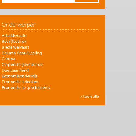
Onderwerpen
Arbeidsmarkt
Bedrijfsethiek
Brede Welvaart
Column Raoul Leering
Corona
Corporate governance
Duurzaamheid
Economieonderwijs
Economisch denken
Economische geschiedenis
Energie
> toon alle
Europese integratie
Filosofie en economie
Financiële markten
Gezondheidszorg
Globalisering
Inkomensongelijkheid
Innovatie