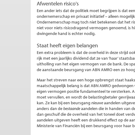
Afwentelen risico's
Een ander iets dat de politiek moet begrijpen is dat 
ondernemerschap en privaat initiatief – alleen mogelijk
Ondernemerschap mag toch niet betekenen dat het ri
niet voor niets risicodragend vermogen genoemd, is hie
dwingende hand is echter nodig.
Staat heeft eigen belangen
Een extra probleem is dat de overheid in deze strijd oo
rijk met een jaarlijks dividend dat ze van ‘haar’ staat
uitholling van het eigen vermogen van de bank. De spagaa
de aanstaande beursgang van ABN AMRO een zo hoog 
Maar het streven naar een hoge opbrengst staat haak
maatschappelijk belang is dat ABN AMRO gedwongen w
eigen vermogen positie fundamenteel te versterken. Al
moet vervullen, en wordt de belastingbetaler gevrijwaar
kan. Ze kan bij een beursgang
nieuwe
aandelen uitgeven
anders dan de
bestaande
aandelen die in handen van de 
dan geschuif die de overheid van het toneel doet verdw
aandelen uitgeven heeft een drukkend effect op de aa
Ministerie van Financiën bij een beursgang voor haar b