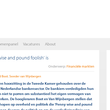
omenpanel
Vacatures
About
ise and pound foolish' is
Onderwerp:
Financiële markten
d Boot
Sweder van Wijnbergen
en hoorzitting in de Tweede Kamer gehouden over de
de Nederlandse bankensector. De bankiers verdedigden hun
n niet te porren om substantieel het eigen vermogen van
erken. De hoogleraren Boot en Van Wijnbergen stellen dat
 hopen op overheid en politiek die 'Penny wise and pound
 roepen daarom de politiek op om de verdedigingslinie van