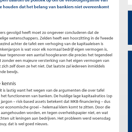
te houden dat het belang van bankiers niet overeenkomt
iers gevolgd heeft moet zo ongeveer concluderen dat de
kelige wetenschappers. Zelden heeft een hoorzitting in de Tweede
zind achter de tafel: een verhoging van de kapitaaleisen is
ankenjargon is wat voor elk normaal bedrijf eigen vermogen is,
aar tegenover een aantal hoogleraren die precies het tegendeel
et zonder een majeure versterking van het eigen vermogen van
ich zelf doen ze het niet. Dat laatste zal iedereen inmiddels
nde bewijs.
 kennis
Dit is lastig want het wegen van de argumenten die over tafel
et functioneren van banken. De huidige lage kapitaalratios (op
 jargon – risk-based assets betekent dat MKB-financiering – dus
voor economische groei – helemaal klem komt te zitten. Door die
aangehouden worden, en tegen overheidspapier niet, en wat
chten uit leningen aan bedrijven. Het probleem werd woensdag
y, dat is wel goed nieuws.