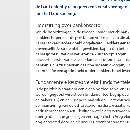
de bankenlobby te negeren en vooral voor ogen 
met het landsbelang.
Hoorzitting over bankensector
Wie de hoorzittingen in de Tweede Kamer met de bank
bankiers hopen dat de politici hun verlossen van die a
Kamer zoveel verdeeldheid opgeleverd. Bankiers eensge
onwenselijk. Voor de niet-ingewijden: kapitaal in het b
namelijk de buffer om verliezen te kunnen opvangen. D
beweert: herstel van de Nederlandse economie kan ni
banken. En je zult banken daartoe moeten dwingen, uit z
beamen. De eensgezindheid onder bankiers is het leve
Fundamentele keuzes vereist fundamentele
Is de politiek in staat om een eigen oordeel te vellen? 
worden gegooid vereist een fundamenteel begrip over h
de balans 3%) en de Europese nadruk op – in technisch
de financiering van de echte economie die cruciaal is 
nadruk moet tegen MKB-leningen wel eigen vermogen 
doen je dan als je geen eigen vermogen hebt? Weg vlu
nog genoemd door de nieuwe ECB toezichthoudster Nou