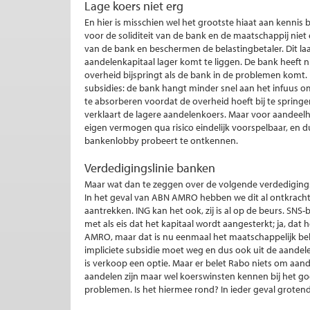
Lage koers niet erg
En hier is misschien wel het grootste hiaat aan kennis b
voor de soliditeit van de bank en de maatschappij niet
van de bank en beschermen de belastingbetaler. Dit la
aandelenkapitaal lager komt te liggen. De bank heeft 
overheid bijspringt als de bank in de problemen komt
subsidies: de bank hangt minder snel aan het infuus om
te absorberen voordat de overheid hoeft bij te springe
verklaart de lagere aandelenkoers. Maar voor aandeel
eigen vermogen qua risico eindelijk voorspelbaar, en d
bankenlobby probeert te ontkennen.
Verdedigingslinie banken
Maar wat dan te zeggen over de volgende verdedigingsl
In het geval van ABN AMRO hebben we dit al ontkracht
aantrekken. ING kan het ook, zij is al op de beurs. S
met als eis dat het kapitaal wordt aangesterkt; ja, dat 
AMRO, maar dat is nu eenmaal het maatschappelijk bela
impliciete subsidie moet weg en dus ook uit de aandelen
is verkoop een optie. Maar er belet Rabo niets om aand
aandelen zijn maar wel koerswinsten kennen bij het go
problemen. Is het hiermee rond? In ieder geval grotend