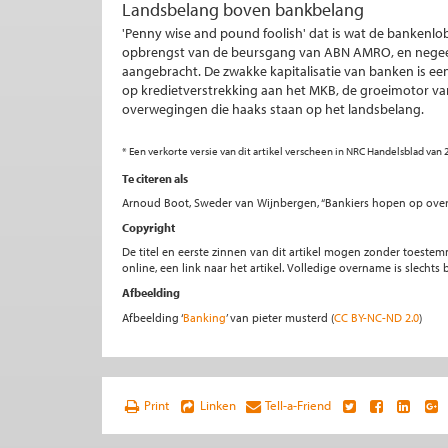
Landsbelang boven bankbelang
'Penny wise and pound foolish' dat is wat de bankenlo
opbrengst van de beursgang van ABN AMRO, en negeer
aangebracht. De zwakke kapitalisatie van banken is e
op kredietverstrekking aan het MKB, de groeimotor van 
overwegingen die haaks staan op het landsbelang.
* Een verkorte versie van dit artikel verscheen in NRC Handelsblad va
Te citeren als
Arnoud Boot, Sweder van Wijnbergen, “Bankiers hopen op overh
Copyright
De titel en eerste zinnen van dit artikel mogen zonder toe
online, een link naar het artikel. Volledige overname is slecht
Afbeelding
Afbeelding ‘
Banking
’ van pieter musterd (
CC BY-NC-ND 2.0
)
Print
Linken
Tell-a-Friend