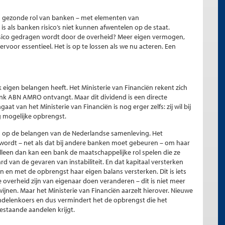
een gezonde rol van banken – met elementen van
 is als banken risico’s niet kunnen afwentelen op de staat.
sico gedragen wordt door de overheid? Meer eigen vermogen,
rvoor essentieel. Het is op te lossen als we nu acteren. Een
k eigen belangen heeft. Het Ministerie van Financiën rekent zich
sbank ABN AMRO ontvangt. Maar dit dividend is een directe
t van het Ministerie van Financiën is nog erger zelfs: zij wil bij
mogelijke opbrengst.
s op de belangen van de Nederlandse samenleving. Het
ordt – net als dat bij andere banken moet gebeuren – om haar
leen dan kan een bank de maatschappelijke rol spelen die ze
d van de gevaren van instabiliteit. En dat kapitaal versterken
 en met de opbrengst haar eigen balans versterken. Dit is iets
overheid zijn van eigenaar doen veranderen – dit is niet meer
ijnen. Maar het Ministerie van Financiën aarzelt hierover. Nieuwe
ndelenkoers en dus vermindert het de opbrengst die het
estaande aandelen krijgt.