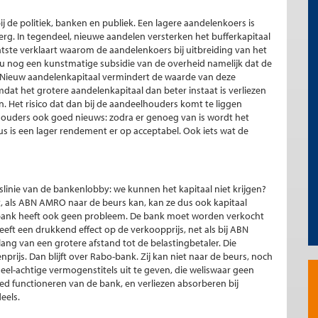
ij de politiek, banken en publiek. Een lagere aandelenkoers is
 erg. In tegendeel, nieuwe aandelen versterken het bufferkapitaal
atste verklaart waarom de aandelenkoers bij uitbreiding van het
nu nog een kunstmatige subsidie van de overheid namelijk dat de
. Nieuw aandelenkapitaal vermindert de waarde van deze
dat het grotere aandelenkapitaal dan beter instaat is verliezen
n. Het risico dat dan bij de aandeelhouders komt te liggen
houders ook goed nieuws: zodra er genoeg van is wordt het
us is een lager rendement er op acceptabel. Ook iets wat de
inie van de bankenlobby: we kunnen het kapitaal niet krijgen?
, als ABN AMRO naar de beurs kan, kan ze dus ook kapitaal
NS-bank heeft ook geen probleem. De bank moet worden verkocht
heeft een drukkend effect op de verkoopprijs, net als bij ABN
ng van een grotere afstand tot de belastingbetaler. Die
prijs. Dan blijft over Rabo-bank. Zij kan niet naar de beurs, noch
eel-achtige vermogenstitels uit te geven, die weliswaar geen
ed functioneren van de bank, en verliezen absorberen bij
eels.