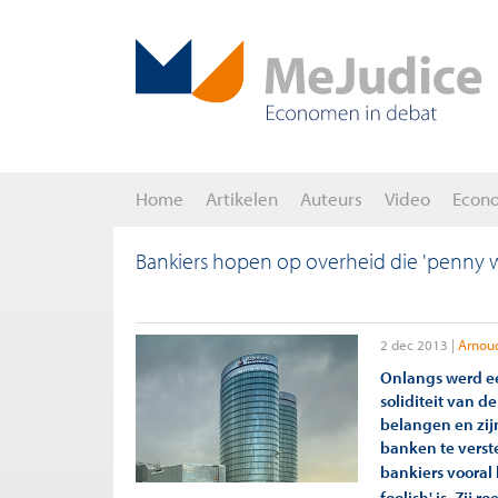
Home
Artikelen
Auteurs
Video
Econ
Bankiers hopen op overheid die 'penny w
2 dec 2013
Arnou
Onlangs werd e
soliditeit van 
belangen en zij
banken te verst
b
ankiers vooral
foolish' is. Zij