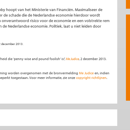
bby hoopt van het Ministerie van Financiën. Maximaliseer de
 de schade die de Nederlandse economie hierdoor wordt
en onverantwoord risico voor de economie en een volstrekte rem
de Nederlandse economie. Politiek, laat u niet leiden door
n 2 december 2013.
eid die 'penny wise and pound foolish' is”,
Me Judice
, 2 december 2013.
stemming worden overgenomen met de bronvermelding
Me Judice
en, indien
s beperkt toegestaan. Voor meer informatie, zie onze
copyright richtlijnen
.