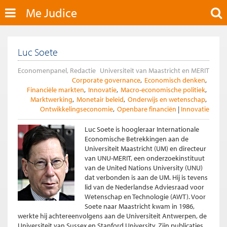
Me Judice
Luc Soete
Economenpanel, Redactie
Universiteit van Maastricht en MERIT
Corporate governance
Economisch denken
Financiële markten
Innovatie
Macro-economische politiek
Marktwerking
Monetair beleid
Onderwijs en wetenschap
Ontwikkelingseconomie
Openbare financiën
Innovatie
Luc Soete is hoogleraar Internationale
Economische Betrekkingen aan de
Universiteit Maastricht (UM) en directeur
van UNU-MERIT, een onderzoekinstituut
van de United Nations University (UNU)
dat verbonden is aan de UM. Hij is tevens
lid van de Nederlandse Adviesraad voor
Wetenschap en Technologie (AWT). Voor
Soete naar Maastricht kwam in 1986,
werkte hij achtereenvolgens aan de Universiteit Antwerpen, de
Universiteit van Sussex en Stanford University. Zijn publicaties