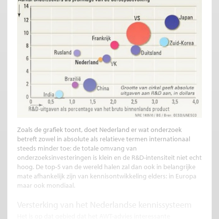
Zoals de grafiek toont, doet Nederland er wat onderzoek
betreft zowel in absolute als relatieve termen internationaal
steeds minder toe: de totale omvang van
onderzoeksinvesteringen is klein en de R&D-intensiteit niet echt
hoog. De top-5 van de wereld halen zal dan ook in belangrijke
mate afhankelijk zijn van kennisontwikkeling elders: in Europa
maar ook mondiaal.
Versterking van het Nederlandse kennissysteem
Het is op dat gebied dat het AWT-advies interessante