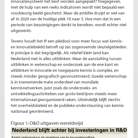
innovatiesysteem het best worden aangepakt? Toegegeven,
met de hulp van een reeks indicatoren wordt niet bepaald een
rooskleurig beeld geschetst. Maar de ambitie druipt er wel van
af: in 2020 van de huidige plek 10 naar 5. Hoe men dat in een
periode van bezuinigingen denkt te bereiken, wordt echter niet
uitgewerkt.
Tevens houdt het IP een pleidooi voor meer focus wat kennis-
en innovatiebeleid betreft op zes zogenoemde sleutelgebieden.
In principe is dat begrijpelijk. Als relatief klein land kan
Nederland niet in alles uitblinken. Maar de aansluiting tussen
uitblinken in wetenschap en onderzoek aan de ene kant en
uitblinken in innovatie en toegepaste kennis is complex, en
steeds minder geografisch geconcentreerd. Goede wetenschap
is in toenemende mate onderdeel van mondiale
kennisnetwerken, juist zoals de onderzoeks- en
ontwikkelingsactiviteiten van grote bedrijven steeds meer
internationaal georganiseerd raken. Uiteindelijk blijft slechts
het overheidsbeleid en de publieke ondersteuning van kennis
nationaal georiënteerd.
Figuur 1: O&O uitgaven wereldwijd