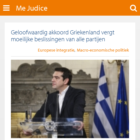
Me Judice
Geloofwaardig akkoord Griekenland vergt
moeilijke beslissingen van alle partijen
Europese integratie
Macro-economische politiek