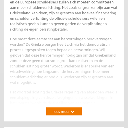
en de Europese schuldeisers zullen zich moeten committeren
aan meer schuldenverlichting. Net zoals er grenzen zijn aan wat
Griekenland kan doen, zijn er grenzen aan hoeveel financiering
en schuldenverlichting de officiële schuldeisers willen en
realistisch gezien kunnen geven gezien de verplichtingen
richting de eigen belastingbetaler.
Hoe moet deze eerste set aan hervormingen heroverwogen
worden? De Griekse burger heeft zich via het democratisch
proces uitgesproken tegen bepaalde hervormingen. Wij
geloven dat deze hervormingen nodig zijn omdat Griekenland
zonder deze geen duurzame groei kan realiseren en de
schuldenlast nog groter wordt. Wederom is er sprake van een
wisselwerking: hoe langzamer de hervormingen, hoe meer
schuldenverlichting er nodig is. Wederom zijn er grenzen aan
wat mogelijk is.
Het voorstel richting de Griekse regering van afgelopen week is
een afspiegeling van deze afwegingen en wisselwerkingen. In
het voorstel wordt de doelstelling van een primair
begrotingsoverschot op de middellange termijn bijgesteld van
lees meer
4,5% van het BNP naar 3,5% en krijgt Griekenland twee jaar
langer de tijd om daaraan te voldoen – de doelstelling is voor
dit jaar bijgesteld tot 1% – en het pakket hervormingen is