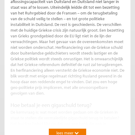
aflossingscapaciteit van Duitsland en Duitsland niet langer in
staat was af te lossen. Uiteindelijk leidde dit tot een bezetting
van het Ruhrgebied door de Fransen – om de terugbetaling
van de schuld veilig te stellen – en tot grote politieke
instabiliteit in Duitsland. De rest is geschiedenis. De verschillen
met de huidige Griekse crisis zijn natuurlijk groot. Een bezetting
van Grieks grondgebied door de EU ligt niet in de lijn der
verwachtingen. Maar het gevaar van de overeenkomsten moet
niet worden onderschat. Herfinanciering van de Griekse schuld
door buitenlandse geldschieters wordt steeds lastiger en de
Griekse politiek wordt steeds onrustiger. Het is onwaarschijnlijk
dat het Griekse referendum definitief de rust zal terugbrengen.
En herfinanciering alleen versterkt de Griekse economie niet. De
blik wordt met enige regelmaat richting Rusland gewend in de
hoop daar een reddende engel te vinden. Dat zou een hoge
geo-politieke prijs impliceren, met alle onvoorspelbare
gevolgen van dien.
Hoe betaal je een gigaschuld terug?
De kernvraag is: wat moet worden gedaan om de Grieken in
staat te stellen die vermaledijde gigaschuld terug te betalen?
Het huidige beleid lijkt op dat van een bank die een in
problemen gekomen huiseigenaar adviseert om alle niet strikt
lees meer