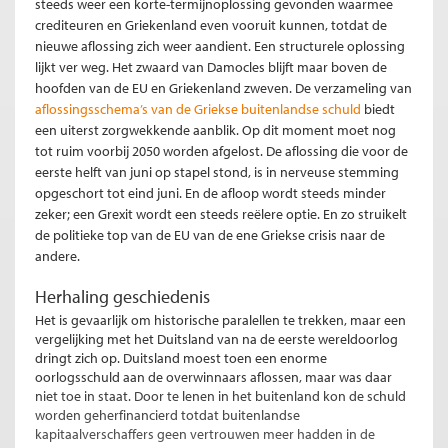
steeds weer een korte-termijnoplossing gevonden waarmee
crediteuren en Griekenland even vooruit kunnen, totdat de
nieuwe aflossing zich weer aandient. Een structurele oplossing
lijkt ver weg. Het zwaard van Damocles blijft maar boven de
hoofden van de EU en Griekenland zweven. De verzameling van
aflossingsschema’s van de Griekse buitenlandse schuld
biedt
een uiterst zorgwekkende aanblik. Op dit moment moet nog
tot ruim voorbij 2050 worden afgelost. De aflossing die voor de
eerste helft van juni op stapel stond, is in nerveuse stemming
opgeschort tot eind juni. En de afloop wordt steeds minder
zeker; een Grexit wordt een steeds reëlere optie. En zo struikelt
de politieke top van de EU van de ene Griekse crisis naar de
andere.
Herhaling geschiedenis
Het is gevaarlijk om historische paralellen te trekken, maar een
vergelijking met het Duitsland van na de eerste wereldoorlog
dringt zich op. Duitsland moest toen een enorme
oorlogsschuld aan de overwinnaars aflossen, maar was daar
niet toe in staat. Door te lenen in het buitenland kon de schuld
worden geherfinancierd totdat buitenlandse
kapitaalverschaffers geen vertrouwen meer hadden in de