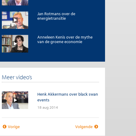
Jan Rotmans over de
energietransitie
Anneleen Kenis over de mythe
van de groene economie
Meer video’s
Henk Akkermans over black swan
events
18 aug 2014
Vorige
Volgende