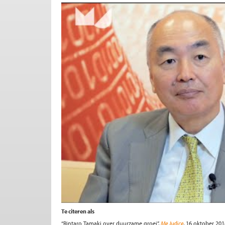
Te citeren als
“Rintaro Tamaki over duurzame groei”,
Me Judice
, 16 oktober 201