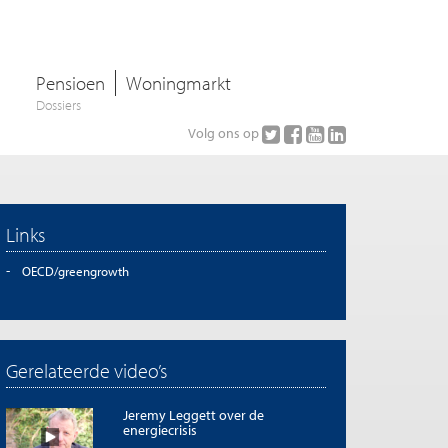
Pensioen
Woningmarkt
Dossiers
Volg ons op
Links
OECD/greengrowth
Gerelateerde video’s
Jeremy Leggett over de
energiecrisis