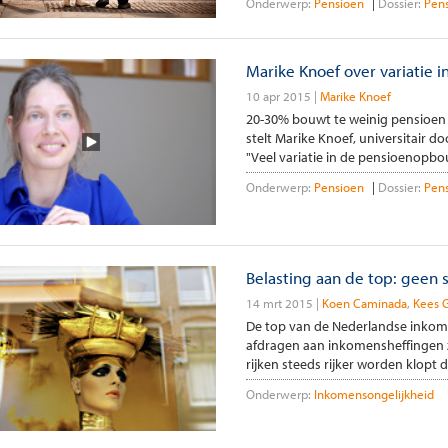
Onderwerp:
Pensioen
Dossier:
Pen
Marike Knoef over variatie
10 apr 2015
Marike Knoef
20-30% bouwt te weinig pensioen
stelt Marike Knoef, universitair d
"Veel variatie in de pensioenopbo
Onderwerp:
Pensioen
Dossier:
Pen
Belasting aan de top: geen 
14 mrt 2015
Koen Caminada
Kees 
De top van de Nederlandse inkom
afdragen aan inkomensheffingen zi
rijken steeds rijker worden klopt dus
Onderwerp:
Inkomensongelijkheid