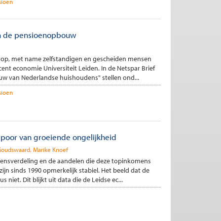
sioen
 in de pensioenopbouw
 op, met name zelfstandigen en gescheiden mensen
ocent economie Universiteit Leiden. In de Netspar Brief
uw van Nederlandse huishoudens" stellen ond...
sioen
spoor van groeiende ongelijkheid
Goudswaard
Marike Knoef
ensverdeling en de aandelen die deze topinkomens
jn sinds 1990 opmerkelijk stabiel. Het beeld dat de
 niet. Dit blijkt uit data die de Leidse ec...