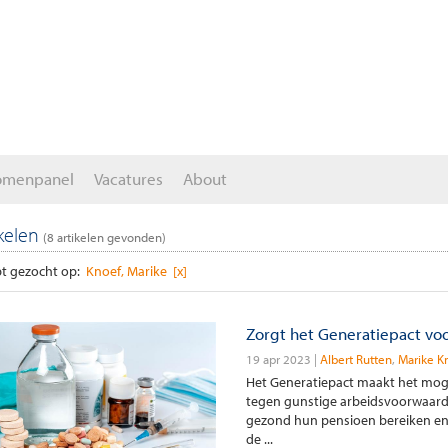
omenpanel
Vacatures
About
ikelen
(
8
artikelen gevonden)
t gezocht op:
Knoef, Marike [x]
Zorgt het Generatiepact vo
19 apr 2023
Albert Rutten
Marike K
Het Generatiepact maakt het mog
tegen gunstige arbeidsvoorwaard
gezond hun pensioen bereiken en n
de ...