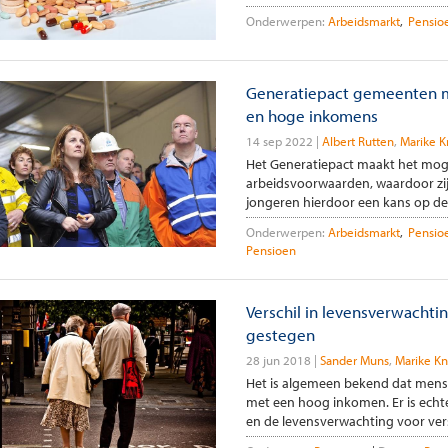
Onderwerpen:
Arbeidsmarkt
Pensio
Generatiepact gemeenten m
en hoge inkomens
14 sep 2022
Albert Rutten
Marike K
Het Generatiepact maakt het mog
arbeidsvoorwaarden, waardoor zij 
jongeren hierdoor een kans op de 
Onderwerpen:
Arbeidsmarkt
Pensio
Pensioen
Verschil in levensverwachti
gestegen
28 jun 2018
Sander Muns
Marike Kn
Het is algemeen bekend dat mens
met een hoog inkomen. Er is echt
en de levensverwachting voor versc