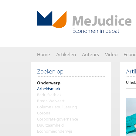
Home
Artikelen
Auteurs
Video
Econ
Zoeken op
Art
Onderwerp
U heb
Arbeidsmarkt
Bedrijfsethiek
Brede Welvaart
Column Raoul Leering
Corona
Corporate governance
Duurzaamheid
Economieonderwijs