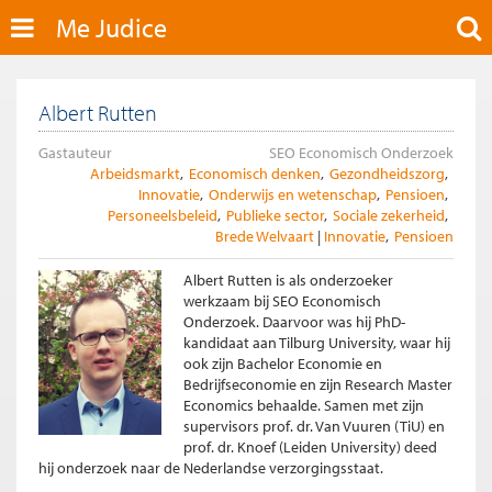
Me Judice
Albert Rutten
Gastauteur
SEO Economisch Onderzoek
Arbeidsmarkt
Economisch denken
Gezondheidszorg
Innovatie
Onderwijs en wetenschap
Pensioen
Personeelsbeleid
Publieke sector
Sociale zekerheid
Brede Welvaart
Innovatie
Pensioen
Albert Rutten is als onderzoeker
werkzaam bij SEO Economisch
Onderzoek. Daarvoor was hij PhD-
kandidaat aan Tilburg University, waar hij
ook zijn Bachelor Economie en
Bedrijfseconomie en zijn Research Master
Economics behaalde. Samen met zijn
supervisors prof. dr. Van Vuuren (TiU) en
prof. dr. Knoef (Leiden University) deed
hij onderzoek naar de Nederlandse verzorgingsstaat.