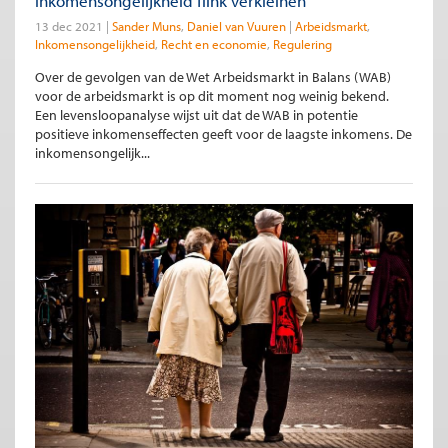
inkomensongelijkheid flink verkleinen
13 dec 2021
Sander Muns
Daniel van Vuuren
Arbeidsmarkt
Inkomensongelijkheid
Recht en economie
Regulering
Over de gevolgen van de Wet Arbeidsmarkt in Balans (WAB)
voor de arbeidsmarkt is op dit moment nog weinig bekend.
Een levensloopanalyse wijst uit dat de WAB in potentie
positieve inkomenseffecten geeft voor de laagste inkomens. De
inkomensongelijk...