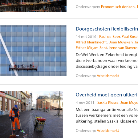
Onderwerpen:
Economisch denken
Doorgeschoten flexibiliseri
14 mrt 2016
Paul de Beer
Paul Bose
Alfred Kleinknecht
Joan Muysken
J
Esther-Mirjam Sent
Irene van Stavere
De Wet Werk en Zekerheid brengt 
dienstverbanden waar werknemers
discussiebijdrage onder leiding va
Onderwerp:
Arbeidsmarkt
Overheid moet geen uitker
4 nov 2011
Saskia Klosse
Joan Muys
Met een baangarantie voor alle Ne
tussen werknemers met een volle
uitkering, stellen Saskia Klosse e
Onderwerp:
Arbeidsmarkt