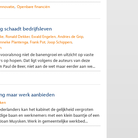
Innovatie
Openbare financiën
ng schaadt bedrijfsleven
lie
Ronald Dekker
Ewald Engelen
Andries de Grip
anneke Plantenga
Frank Pot
Joop Schippers
n
vooralsnog niet de banengroei en uitzicht op vaste
 op hopen. Dat ligt volgens de auteurs van deze
n Paul de Beer, niet aan de wet maar eerder aan we...
ing maar werk aanbieden
ken
derlanders kan het kabinet de gelijkheid vergroten
dige baan en werknemers met een klein baantje of een
n Joan Muysken. Werk in gemeentelijke werkbed...