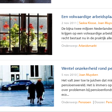
Een volwaardige arbeidspla
2 nov 2011
Saskia Klosse
Joan Muys
De bijna twee miljoen Nederlander
krijgen op een volwaardige arbeid
recht bestaat nu in de praktijk al
Onderwerp:
Arbeidsmarkt
Wentel onzekerheid rond pe
5 nov 2010
Joan Muysken
Het valt zeer toe te juichen dat m
pensioenwereld. Het is immers op
over problemen bij pensioenfonds
eco...
Onderwerp:
Pensioen
Dossier:
Pen