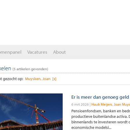
omenpanel
Vacatures
About
ikelen
(
5
artikelen gevonden)
t gezocht op:
Muysken, Joan [x]
Er is meer dan genoeg geld
6 mrt 2026
Huub Meijers
Joan Muy
Pensioenfondsen, banken en bedr
productieve buitenlandse activa.
binnenlands te investeren wordt 
economische modelsi...