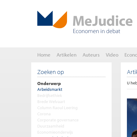
Home
Artikelen
Auteurs
Video
Econ
Zoeken op
Art
Onderwerp
U heb
Arbeidsmarkt
Bedrijfsethiek
Brede Welvaart
Column Raoul Leering
Corona
Corporate governance
Duurzaamheid
Economieonderwijs