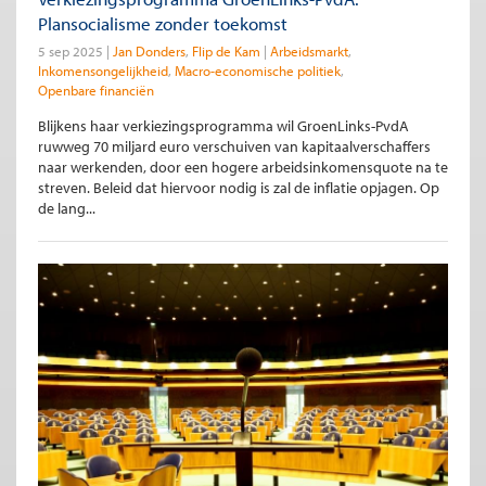
Plansocialisme zonder toekomst
5 sep 2025
Jan Donders
Flip de Kam
Arbeidsmarkt
Inkomensongelijkheid
Macro-economische politiek
Openbare financiën
Blijkens haar verkiezingsprogramma wil GroenLinks-PvdA
ruwweg 70 miljard euro verschuiven van kapitaalverschaffers
naar werkenden, door een hogere arbeidsinkomensquote na te
streven. Beleid dat hiervoor nodig is zal de inflatie opjagen. Op
de lang...