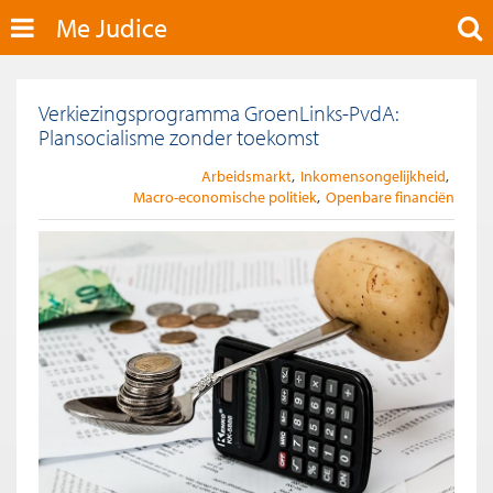
Me Judice
Verkiezingsprogramma GroenLinks-PvdA:
Plansocialisme zonder toekomst
Arbeidsmarkt
Inkomensongelijkheid
Macro-economische politiek
Openbare financiën