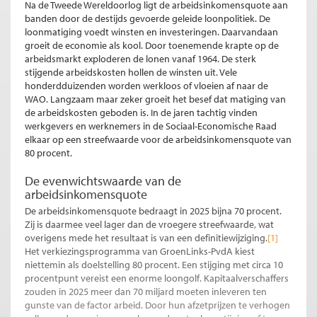
Na de Tweede Wereldoorlog ligt de arbeidsinkomensquote aan
banden door de destijds gevoerde geleide loonpolitiek. De
loonmatiging voedt winsten en investeringen. Daarvandaan
groeit de economie als kool. Door toenemende krapte op de
arbeidsmarkt exploderen de lonen vanaf 1964. De sterk
stijgende arbeidskosten hollen de winsten uit. Vele
honderdduizenden worden werkloos of vloeien af naar de
WAO. Langzaam maar zeker groeit het besef dat matiging van
de arbeidskosten geboden is. In de jaren tachtig vinden
werkgevers en werknemers in de Sociaal-Economische Raad
elkaar op een streefwaarde voor de arbeidsinkomensquote van
80 procent.
De evenwichtswaarde van de
arbeidsinkomensquote
De arbeidsinkomensquote bedraagt in 2025 bijna 70 procent.
Zij is daarmee veel lager dan de vroegere streefwaarde, wat
overigens mede het resultaat is van een definitiewijziging.
[1]
Het verkiezingsprogramma van GroenLinks-PvdA kiest
niettemin als doelstelling 80 procent. Een stijging met circa 10
procentpunt vereist een enorme loongolf. Kapitaalverschaffers
zouden in 2025 meer dan 70 miljard moeten inleveren ten
gunste van de factor arbeid. Door hun afzetprijzen te verhogen