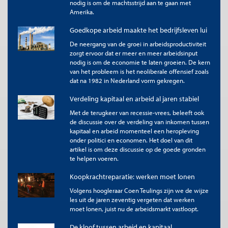
nodig is om de machtsstrijd aan te gaan met
achteruit gaan.
Amerika.
Het programma van GroenLinks-PvdA belooft inderdaad
Goedkope arbeid maakte het bedrijfsleven lui
hogere uitkeringen. Wordt dit voornemen omgezet in beleid,
dan zal de arbeidsinkomensquote een tijd lang hoger
De neergang van de groei in arbeidsproductiviteit
uitkomen. Bij een ongewijzigd marktconform rendement
zorgt ervoor dat er meer en meer arbeidsinput
verandert de evenwichtswaarde van de quote echter niet. Na
nodig is om de economie te laten groeien. De kern
verloop van tijd ligt de quote daarom weer even hoog als
van het probleem is het neoliberale offensief zoals
anders het geval zou zijn geweest. De werkloosheid ligt echter
dat na 1982 in Nederland vorm gekregen.
blijvend hoger, doordat hogere uitkeringen en de hogere
lastendruk op het arbeidsinkomen de evenwichtswerkloosheid
Verdeling kapitaal en arbeid al jaren stabiel
opstuwen. Dat is de omvang van de werkloosheid bij een
Met de terugkeer van recessie-vrees, beleeft ook
economie zonder spanningen. De door GroenLinks-PvdA
de discussie over de verdeling van inkomen tussen
gewenste stijging van de quote blijft dus na verloop van tijd
kapitaal en arbeid momenteel een heropleving
achterwege, maar de werkloosheid belandt wel blijvend op een
onder politici en economen. Het doel van dit
hoger niveau.
artikel is om deze discussie op de goede gronden
te helpen voeren.
De door GroenLinks-PvdA beoogde loongolf
Koopkrachtreparatie: werken moet lonen
in de sector bedrijven heeft ook grote
gevolgen voor de overheidsfinanciën. Wil
Volgens hoogleraar Coen Teulings zijn we de wijze
les uit de jaren zeventig vergeten dat werken
de overheid concurrerend blijven op de
moet lonen, juist nu de arbeidsmarkt vastloopt.
arbeidsmarkt, dan zullen de salarissen van
ambtenaren, onderwijsgevenden en
De kloof tussen arbeid en kapitaal