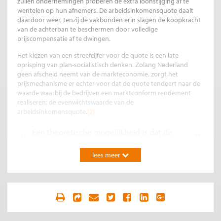
zullen ondernemingen proberen de extra loonstijging af te
wentelen op hun afnemers. De arbeidsinkomensquote daalt
daardoor weer, tenzij de vakbonden erin slagen de koopkracht
van de achterban te beschermen door volledige
prijscompensatie af te dwingen.
Het kiezen van een streefcijfer voor de quote is een late
oprisping van plan-socialistisch denken. Zolang Nederland
geen afscheid neemt van de markteconomie, zorgt het
prijsmechanisme er echter voor dat de quote tendeert naar de
waarde waarbij de bedrijven een marktconform rendement
realiseren: de evenwichtswaarde van de
arbeidsinkomensquote.
[2]
Een theoretische mogelijkheid is dat de
overheid een bepaalde stijging van de cao-
lonen dwingend voorschrijft. De Wet op de
lees meer
loonvorming staat overheidsingrijpen in de
loonvorming echter slechts onder
uitzonderlijke omstandigheden toe. Meer
kans maakt een verhoging van de sociale
uitkeringen.